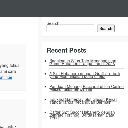
Search
Search
Recent Posts
Bagaimana Situs Toto Menghadirkan
Game Habanero Tanpa Lag di 2026
 yang fokus
hami cara
5 Slot Habanero dengan Grafis Terbaik
yang Memanjakan Mata di Slot
ontinue
Panduan Menang Baccarat di Ion Casino
Melalui Situs Betwin188
Edukasi Gameplay Slot Gacor: Kenali
Tanda-Tanda Kecanduan Bermain
Daftar Slot Gacor Habanero dengan
Winrate Tertinggi Berdasarkan Data
Terkini
a
wal untuk