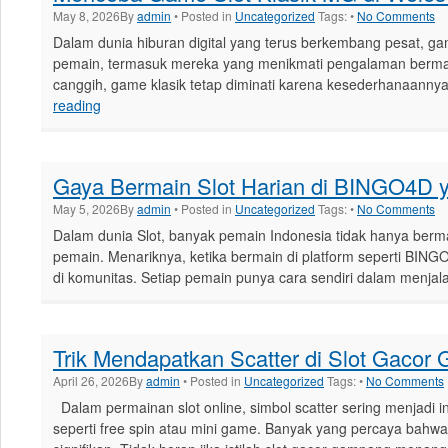
Baccarat:
May 8, 2026
By
admin
• Posted in
Uncategorized
Tags: •
No Comments
Review
Dalam dunia hiburan digital yang terus berkembang pesat, game
10
pemain, termasuk mereka yang menikmati pengalaman bermain 
Platform
canggih, game klasik tetap diminati karena kesederhanaann
Populer
Mencoba
reading
2024
Game
Slot
Klasik
Gaya Bermain Slot Harian di BINGO4D y
MG
di
May 5, 2026
By
admin
• Posted in
Uncategorized
Tags: •
No Comments
Woles4d:
Dalam dunia Slot, banyak pemain Indonesia tidak hanya berm
Nostalgia
pemain. Menariknya, ketika bermain di platform seperti BIN
Bawa
di komunitas. Setiap pemain punya cara sendiri dalam menjala
Cuan
Trik Mendapatkan Scatter di Slot Gaco
April 26, 2026
By
admin
• Posted in
Uncategorized
Tags: •
No Comments
Dalam permainan slot online, simbol scatter sering menjadi
seperti free spin atau mini game. Banyak yang percaya bahw