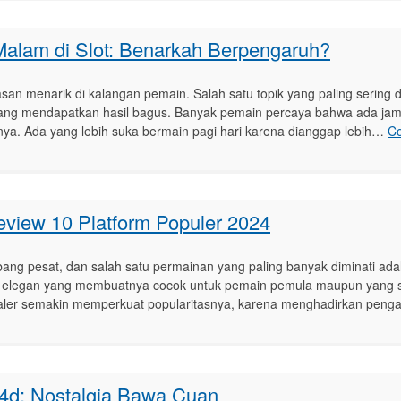
Malam di Slot: Benarkah Berpengaruh?
an menarik di kalangan pemain. Salah satu topik yang paling sering d
ang mendapatkan hasil bagus. Banyak pemain percaya bahwa ada ja
innya. Ada yang lebih suka bermain pagi hari karena dianggap lebih…
Co
eview 10 Platform Populer 2024
bang pesat, dan salah satu permainan yang paling banyak diminati ada
nsa elegan yang membuatnya cocok untuk pemain pemula maupun yang
ealer semakin memperkuat popularitasnya, karena menghadirkan peng
4d: Nostalgia Bawa Cuan