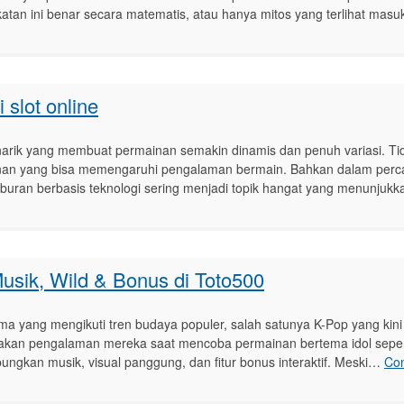
atan ini benar secara matematis, atau hanya mitos yang terlihat ma
 slot online
enarik yang membuat permainan semakin dinamis dan penuh variasi. T
inan yang bisa memengaruhi pengalaman bermain. Bahkan dalam per
n hiburan berbasis teknologi sering menjadi topik hangat yang menunjukk
Musik, Wild & Bonus di Toto500
ema yang mengikuti tren budaya populer, salah satunya K-Pop yang kini
rakan pengalaman mereka saat mencoba permainan bertema idol seper
ungkan musik, visual panggung, dan fitur bonus interaktif. Meski…
Con