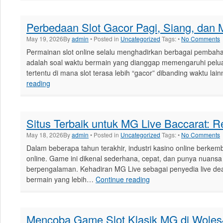
Pop
“Star
Perbedaan Slot Gacor Pagi, Siang, dan 
Idol”
MG
May 19, 2026
By
admin
• Posted in
Uncategorized
Tags: •
No Comments
Live:
Permainan slot online selalu menghadirkan berbagai pembahas
Review
adalah soal waktu bermain yang dianggap memengaruhi pelu
Musik,
tertentu di mana slot terasa lebih “gacor” dibanding waktu la
Wild
Perbedaan
reading
&
Slot
Bonus
Gacor
di
Pagi,
Situs Terbaik untuk MG Live Baccarat: R
Toto500
Siang,
dan
May 18, 2026
By
admin
• Posted in
Uncategorized
Tags: •
No Comments
Malam
Dalam beberapa tahun terakhir, industri kasino online berkem
di
online. Game ini dikenal sederhana, cepat, dan punya nua
Slot:
berpengalaman. Kehadiran MG Live sebagai penyedia live d
Benarkah
Situs
bermain yang lebih…
Continue reading
Berpengaruh?
Terbaik
untuk
MG
Mencoba Game Slot Klasik MG di Woles
Live