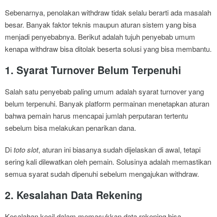
Sebenarnya, penolakan withdraw tidak selalu berarti ada masalah
besar. Banyak faktor teknis maupun aturan sistem yang bisa
menjadi penyebabnya. Berikut adalah tujuh penyebab umum
kenapa withdraw bisa ditolak beserta solusi yang bisa membantu.
1. Syarat Turnover Belum Terpenuhi
Salah satu penyebab paling umum adalah syarat turnover yang
belum terpenuhi. Banyak platform permainan menetapkan aturan
bahwa pemain harus mencapai jumlah perputaran tertentu
sebelum bisa melakukan penarikan dana.
Di
toto slot
, aturan ini biasanya sudah dijelaskan di awal, tetapi
sering kali dilewatkan oleh pemain. Solusinya adalah memastikan
semua syarat sudah dipenuhi sebelum mengajukan withdraw.
2. Kesalahan Data Rekening
Kesalahan kecil dalam memasukkan data rekening bisa