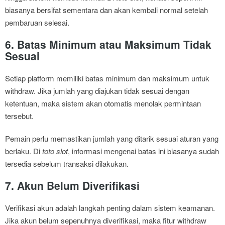
biasanya bersifat sementara dan akan kembali normal setelah
pembaruan selesai.
6. Batas Minimum atau Maksimum Tidak
Sesuai
Setiap platform memiliki batas minimum dan maksimum untuk
withdraw. Jika jumlah yang diajukan tidak sesuai dengan
ketentuan, maka sistem akan otomatis menolak permintaan
tersebut.
Pemain perlu memastikan jumlah yang ditarik sesuai aturan yang
berlaku. Di
toto slot
, informasi mengenai batas ini biasanya sudah
tersedia sebelum transaksi dilakukan.
7. Akun Belum Diverifikasi
Verifikasi akun adalah langkah penting dalam sistem keamanan.
Jika akun belum sepenuhnya diverifikasi, maka fitur withdraw