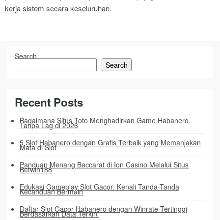
kerja sistem secara keseluruhan.
Search
Search
Recent Posts
Bagaimana Situs Toto Menghadirkan Game Habanero
Tanpa Lag di 2026
5 Slot Habanero dengan Grafis Terbaik yang Memanjakan
Mata di Slot
Panduan Menang Baccarat di Ion Casino Melalui Situs
Betwin188
Edukasi Gameplay Slot Gacor: Kenali Tanda-Tanda
Kecanduan Bermain
Daftar Slot Gacor Habanero dengan Winrate Tertinggi
Berdasarkan Data Terkini