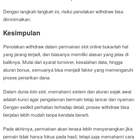
Dengan langkah-langkah ini, risiko penolakan withdraw bisa
diminimalkan.
Kesimpulan
Penolakan withdraw dalam permainan slot online bukanlah hal
yang jarang terjadi, dan biasanya memiliki alasan yang jelas di
baliknya. Mulai dari syarat turnover, kesalahan data, hingga
aturan bonus, semuanya bisa menjadi faktor yang memengaruhi
proses penarikan dana.
Dalam dunia
toto slot
, memahami sistem dan aturan sejak awal
adalah kunci agar pengalaman bermain tetap lancar dan nyaman.
Dengan sedikit perhatian terhadap detail, proses withdraw bisa
berjalan lebih mudah tanpa kendala berarti.
Pada akhirnya, permainan akan terasa lebih menyenangkan jika
pemain tidak hanya fokus pada hasil, tetapi juga memahami cara