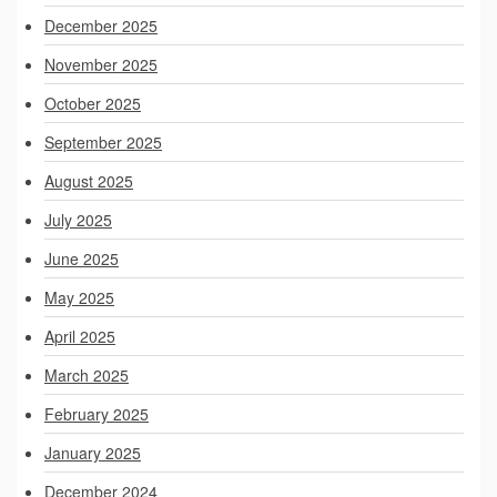
December 2025
November 2025
October 2025
September 2025
August 2025
July 2025
June 2025
May 2025
April 2025
March 2025
February 2025
January 2025
December 2024