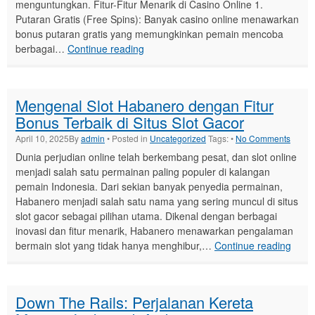
menguntungkan.​ Fitur-Fitur Menarik di Casino Online 1.
Putaran Gratis (Free Spins): Banyak casino online menawarkan
bonus putaran gratis yang memungkinkan pemain mencoba
Ulasan
berbagai…
Continue reading
Mendalam
tentang
Casino
Mengenal Slot Habanero dengan Fitur
Online:
Bonus Terbaik di Situs Slot Gacor
Fitur,
Tema,
April 10, 2025
By
admin
• Posted in
Uncategorized
Tags: •
No Comments
dan
Dunia perjudian online telah berkembang pesat, dan slot online
Bonus
menjadi salah satu permainan paling populer di kalangan
Menarik
pemain Indonesia. Dari sekian banyak penyedia permainan,
Habanero menjadi salah satu nama yang sering muncul di situs
slot gacor sebagai pilihan utama. Dikenal dengan berbagai
inovasi dan fitur menarik, Habanero menawarkan pengalaman
Meng
bermain slot yang tidak hanya menghibur,…
Continue reading
Slot
Haba
deng
Down The Rails: Perjalanan Kereta
Fitur