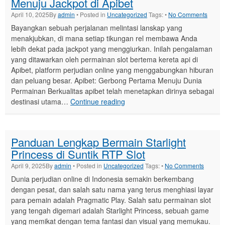
Menuju Jackpot di Apibet
Bonu
Terba
April 10, 2025
By
admin
• Posted in
Uncategorized
Tags: •
No Comments
di
Bayangkan sebuah perjalanan melintasi lanskap yang
Situs
menakjubkan, di mana setiap tikungan rel membawa Anda
Slot
lebih dekat pada jackpot yang menggiurkan. Inilah pengalaman
Gaco
yang ditawarkan oleh permainan slot bertema kereta api di
Apibet, platform perjudian online yang menggabungkan hiburan
dan peluang besar. Apibet: Gerbong Pertama Menuju Dunia
Permainan Berkualitas apibet telah menetapkan dirinya sebagai
Down
destinasi utama…
Continue reading
The
Rails:
Perjalanan
Panduan Lengkap Bermain Starlight
Kereta
Princess di Suntik RTP Slot
Menuju
Jackpot
April 9, 2025
By
admin
• Posted in
Uncategorized
Tags: •
No Comments
di
Dunia perjudian online di Indonesia semakin berkembang
Apibet
dengan pesat, dan salah satu nama yang terus menghiasi layar
para pemain adalah Pragmatic Play. Salah satu permainan slot
yang tengah digemari adalah Starlight Princess, sebuah game
yang memikat dengan tema fantasi dan visual yang memukau.