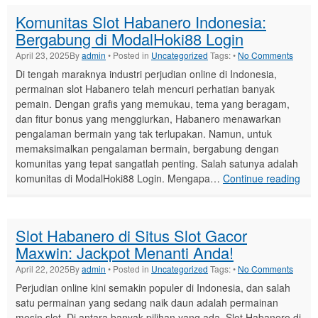
Serunya
Komunitas Slot Habanero Indonesia:
Sepak
Bergabung di ModalHoki88 Login
Bola
dalam
April 23, 2025
By
admin
• Posted in
Uncategorized
Tags: •
No Comments
RTP
Di tengah maraknya industri perjudian online di Indonesia,
Slot
permainan slot Habanero telah mencuri perhatian banyak
Gacor
pemain. Dengan grafis yang memukau, tema yang beragam,
Online
dan fitur bonus yang menggiurkan, Habanero menawarkan
pengalaman bermain yang tak terlupakan. Namun, untuk
memaksimalkan pengalaman bermain, bergabung dengan
komunitas yang tepat sangatlah penting. Salah satunya adalah
Kom
komunitas di ModalHoki88 Login.​ Mengapa…
Continue reading
Slot
Hab
Ind
Slot Habanero di Situs Slot Gacor
Ber
Maxwin: Jackpot Menanti Anda!
di
Mod
April 22, 2025
By
admin
• Posted in
Uncategorized
Tags: •
No Comments
Log
Perjudian online kini semakin populer di Indonesia, dan salah
satu permainan yang sedang naik daun adalah permainan
mesin slot. Di antara banyak pilihan yang ada, Slot Habanero di