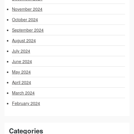
November 2024
October 2024
September 2024
August 2024
July 2024
June 2024
May 2024
April 2024
March 2024
February 2024
Categories