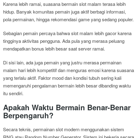
Karena lebih ramai, suasana bermain slot malam terasa lebih
hidup. Banyak komunitas pemain juga aktif berbagi informasi,
pola permainan, hingga rekomendasi game yang sedang populer.
Sebagian pemain percaya bahwa slot malam lebih gacor karena
tingginya aktivitas pengguna. Ada pula yang merasa peluang
mendapatkan bonus lebih besar saat server ramai.
Di sisi lain, ada juga pemain yang justru merasa permainan
malam hari lebih kompetitif dan menguras emosi karena suasana
yang terlalu aktif. Faktor mood dan kondisi tubuh sering kali
memengaruhi pengalaman bermain lebih besar dibanding waktu
itu sendiri.
Apakah Waktu Bermain Benar-Benar
Berpengaruh?
Secara teknis, permainan slot modern menggunakan sistem
RNG atau Random Number Generator. Sistem ini bekerja secara