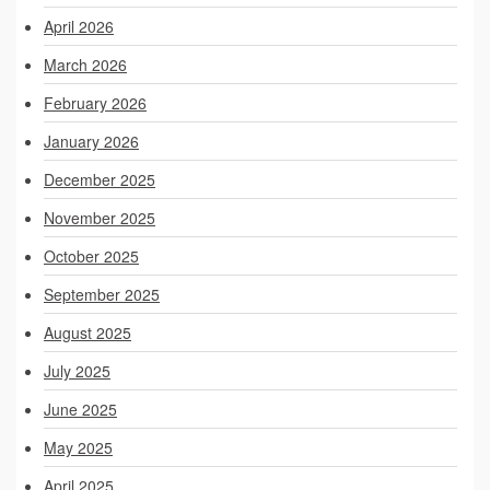
April 2026
March 2026
February 2026
January 2026
December 2025
November 2025
October 2025
September 2025
August 2025
July 2025
June 2025
May 2025
April 2025