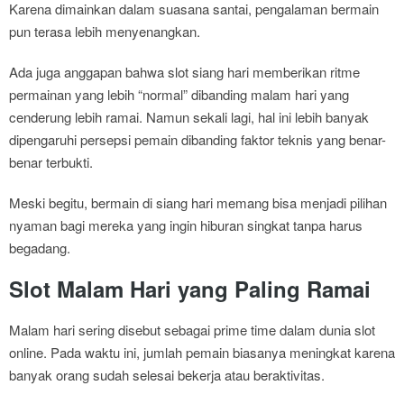
Karena dimainkan dalam suasana santai, pengalaman bermain
pun terasa lebih menyenangkan.
Ada juga anggapan bahwa slot siang hari memberikan ritme
permainan yang lebih “normal” dibanding malam hari yang
cenderung lebih ramai. Namun sekali lagi, hal ini lebih banyak
dipengaruhi persepsi pemain dibanding faktor teknis yang benar-
benar terbukti.
Meski begitu, bermain di siang hari memang bisa menjadi pilihan
nyaman bagi mereka yang ingin hiburan singkat tanpa harus
begadang.
Slot Malam Hari yang Paling Ramai
Malam hari sering disebut sebagai prime time dalam dunia slot
online. Pada waktu ini, jumlah pemain biasanya meningkat karena
banyak orang sudah selesai bekerja atau beraktivitas.