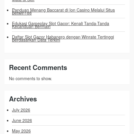
Panduan Menang Baccarat di Ion Casino Melalui Situs
Betwin188
Edukasi Gameplay Slot Gacor: Kenali Tanda-Tanda
Kecanduan Bermain
Daftar Slot Gacor Habanero dengan Winrate Tertinggi
Berdasarkan Data Terkini
Recent Comments
No comments to show.
Archives
July 2026
June 2026
May 2026