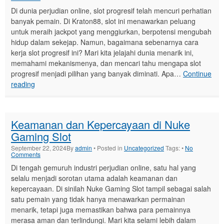
dan
Di dunia perjudian online, slot progresif telah mencuri perhatian
Terpercaya
banyak pemain. Di Kraton88, slot ini menawarkan peluang
untuk meraih jackpot yang menggiurkan, berpotensi mengubah
hidup dalam sekejap. Namun, bagaimana sebenarnya cara
kerja slot progresif ini? Mari kita jelajahi dunia menarik ini,
memahami mekanismenya, dan mencari tahu mengapa slot
progresif menjadi pilihan yang banyak diminati. Apa…
Continue
Slot
reading
Progresif
di
Kraton88:
Keamanan dan Kepercayaan di Nuke
Bagaimana
Gaming Slot
Cara
Kerjanya?
September 22, 2024
By
admin
• Posted in
Uncategorized
Tags: •
No
Comments
Di tengah gemuruh industri perjudian online, satu hal yang
selalu menjadi sorotan utama adalah keamanan dan
kepercayaan. Di sinilah Nuke Gaming Slot tampil sebagai salah
satu pemain yang tidak hanya menawarkan permainan
menarik, tetapi juga memastikan bahwa para pemainnya
merasa aman dan terlindungi. Mari kita selami lebih dalam