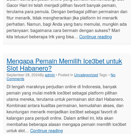
Gacor Hari ini telah menjadi pilihan favorit banyak pemain,
terutama para pemula. Dengan berbagai pilihan permainan dan
fitur menarik, tidak mengherankan jika platform ini menarik
perhatian. Namun, bagi Anda yang baru memulai, mungkin ada
pertanyaan: bagaimana cara bermain dengan sukses? Mari
Trik
kita telusuri beberapa trik yang bisa…
Continue reading
Sukses
Bermain
Slot
Mengapa Pemain Memilih Ice3bet untuk
Gacor
Slot Habanero?
Hari
Ini
September 28, 2024
By
admin
• Posted in
Uncategorized
Tags: •
No
Comments
untuk
Di tengah maraknya perjudian online di Indonesia, banyak
Pemula
pemain yang mulai melirik ice3bet sebagai platform pilihan
utama mereka, terutama untuk permainan slot dari Habanero.
Kombinasi antara kualitas permainan, kemudahan akses, dan
keuntungan menarik menjadikan ice3bet sebagai favorit di
kalangan para penjudi online. Dalam artikel ini, kita akan
membahas beberapa alasan mengapa pemain memilih ice3bet
Mengapa
untuk slot…
Continue reading