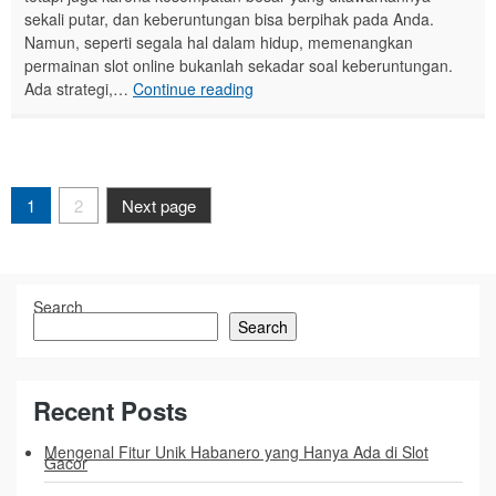
sekali putar, dan keberuntungan bisa berpihak pada Anda.
Namun, seperti segala hal dalam hidup, memenangkan
permainan slot online bukanlah sekadar soal keberuntungan.
Kiat
Ada strategi,…
Continue reading
Menang
di
Slot
Online:
Posts
Apa
1
2
Next page
pagination
yang
Harus
Anda
Ketahui?
Search
Search
Recent Posts
Mengenal Fitur Unik Habanero yang Hanya Ada di Slot
Gacor