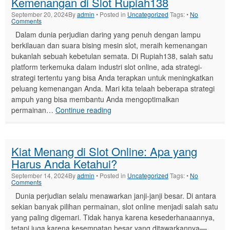
Kemenangan di Slot Rupiah138
Modern
di
September 20, 2024
By
admin
• Posted in
Uncategorized
Tags: •
No
Comments
Ngamentogel
Dalam dunia perjudian daring yang penuh dengan lampu
berkilauan dan suara bising mesin slot, meraih kemenangan
bukanlah sebuah kebetulan semata. Di Rupiah138, salah satu
platform terkemuka dalam industri slot online, ada strategi-
strategi tertentu yang bisa Anda terapkan untuk meningkatkan
peluang kemenangan Anda. Mari kita telaah beberapa strategi
ampuh yang bisa membantu Anda mengoptimalkan
Strategi
permainan…
Continue reading
Ampuh
untuk
Meningkatkan
Kiat Menang di Slot Online: Apa yang
Kemenangan
Harus Anda Ketahui?
di
Slot
September 14, 2024
By
admin
• Posted in
Uncategorized
Tags: •
No
Comments
Rupiah138
Dunia perjudian selalu menawarkan janji-janji besar. Di antara
sekian banyak pilihan permainan, slot online menjadi salah satu
yang paling digemari. Tidak hanya karena kesederhanaannya,
tetapi juga karena kesempatan besar yang ditawarkannya—