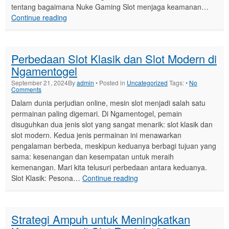
tentang bagaimana Nuke Gaming Slot menjaga keamanan…
Keamanan
Continue reading
dan
Kepercayaan
di
Perbedaan Slot Klasik dan Slot Modern di
Nuke
Ngamentogel
Gaming
Slot
September 21, 2024
By
admin
• Posted in
Uncategorized
Tags: •
No
Comments
Dalam dunia perjudian online, mesin slot menjadi salah satu
permainan paling digemari. Di Ngamentogel, pemain
disuguhkan dua jenis slot yang sangat menarik: slot klasik dan
slot modern. Kedua jenis permainan ini menawarkan
pengalaman berbeda, meskipun keduanya berbagi tujuan yang
sama: kesenangan dan kesempatan untuk meraih
kemenangan. Mari kita telusuri perbedaan antara keduanya.
Perbedaan
Slot Klasik: Pesona…
Continue reading
Slot
Klasik
dan
Strategi Ampuh untuk Meningkatkan
Slot