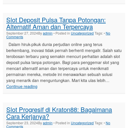
Pemain
Memilih
Ice3bet
Slot Deposit Pulsa Tanpa Potongan:
untuk
Alternatif Aman dan Terpercaya
Slot
Habanero?
September 27, 2024
By
admin
• Posted in
Uncategorized
Tags: •
No
Comments
Dalam hiruk-pikuk dunia perjudian online yang terus
berkembang, inovasi tidak pernah berhenti mengalir. Salah satu
terobosan terbaru yang semakin mencuri perhatian adalah slot
deposit pulsa tanpa potongan. Bagi para penggemar slot yang
mencari alternatif aman dan terpercaya untuk menikmati
permainan mereka, metode ini menawarkan sebuah solusi
yang menarik dan menguntungkan. Mari kita ulas lebih…
Slot
Continue reading
Deposit
Pulsa
Tanpa
Slot Progresif di Kraton88: Bagaimana
Potongan:
Cara Kerjanya?
Alternatif
Aman
September 23, 2024
By
admin
• Posted in
Uncategorized
Tags: •
No
Comments