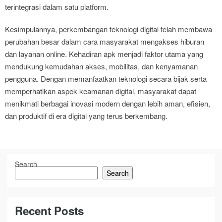
terintegrasi dalam satu platform.
Kesimpulannya, perkembangan teknologi digital telah membawa
perubahan besar dalam cara masyarakat mengakses hiburan
dan layanan online. Kehadiran apk menjadi faktor utama yang
mendukung kemudahan akses, mobilitas, dan kenyamanan
pengguna. Dengan memanfaatkan teknologi secara bijak serta
memperhatikan aspek keamanan digital, masyarakat dapat
menikmati berbagai inovasi modern dengan lebih aman, efisien,
dan produktif di era digital yang terus berkembang.
Search
Search
Recent Posts