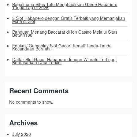
Bagaimana Situs Toto Menghadirkan Game Habanero
Tanpa Lag di 2026
5 Slot Habanero dengan Grafis Terbaik yang Memanjakan
Mata di Slot
Panduan Menang Baccarat di Ion Casino Melalui Situs
Betwin188
Edukasi Gameplay Slot Gacor: Kenali Tanda-Tanda
Kecanduan Bermain
Daftar Slot Gacor Habanero dengan Winrate Tertinggi
Berdasarkan Data Terkini
Recent Comments
No comments to show.
Archives
July 2026