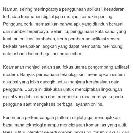
Namun, seiring meningkatnya penggunaan aplikasi, kesadaran
terhadap keamanan digital juga menjadi semakin penting.
Pengguna perlu memastikan bahwa apk yang diunduh berasal
dari sumber terpercaya. Selain itu, penggunaan kata sandi yang
kuat, autentikasi tambahan, serta pembaruan aplikasi secara
berkala merupakan langkah yang dapat membantu melindungi
data pribadi dari berbagai ancaman siber.
Keamanan menjadi salah satu fokus utama pengembang aplikasi
modern. Banyak perusahaan teknologi kini menerapkan sistem
enkripsi yang lebih canggih untuk menjaga kerahasiaan data
pengguna. Upaya ini dilakukan untuk menciptakan lingkungan
digital yang lebih aman dan memberikan rasa percaya kepada
pengguna saat mengakses berbagai layanan online.
Fenomena perkembangan platform digital juga menunjukkan
bagaimana teknologi mampu menciptakan komunitas yang aktif.
Melalui fitur interaktif seperti obrolan langsung, forum diskusi, dan