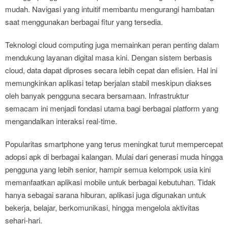
mudah. Navigasi yang intuitif membantu mengurangi hambatan
saat menggunakan berbagai fitur yang tersedia.
Teknologi cloud computing juga memainkan peran penting dalam
mendukung layanan digital masa kini. Dengan sistem berbasis
cloud, data dapat diproses secara lebih cepat dan efisien. Hal ini
memungkinkan aplikasi tetap berjalan stabil meskipun diakses
oleh banyak pengguna secara bersamaan. Infrastruktur
semacam ini menjadi fondasi utama bagi berbagai platform yang
mengandalkan interaksi real-time.
Popularitas smartphone yang terus meningkat turut mempercepat
adopsi apk di berbagai kalangan. Mulai dari generasi muda hingga
pengguna yang lebih senior, hampir semua kelompok usia kini
memanfaatkan aplikasi mobile untuk berbagai kebutuhan. Tidak
hanya sebagai sarana hiburan, aplikasi juga digunakan untuk
bekerja, belajar, berkomunikasi, hingga mengelola aktivitas
sehari-hari.