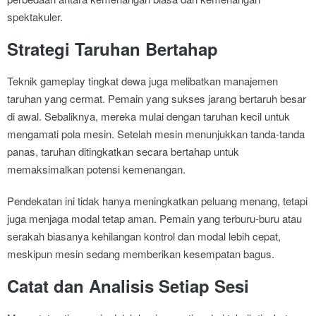
spektakuler.
Strategi Taruhan Bertahap
Teknik gameplay tingkat dewa juga melibatkan manajemen
taruhan yang cermat. Pemain yang sukses jarang bertaruh besar
di awal. Sebaliknya, mereka mulai dengan taruhan kecil untuk
mengamati pola mesin. Setelah mesin menunjukkan tanda-tanda
panas, taruhan ditingkatkan secara bertahap untuk
memaksimalkan potensi kemenangan.
Pendekatan ini tidak hanya meningkatkan peluang menang, tetapi
juga menjaga modal tetap aman. Pemain yang terburu-buru atau
serakah biasanya kehilangan kontrol dan modal lebih cepat,
meskipun mesin sedang memberikan kesempatan bagus.
Catat dan Analisis Setiap Sesi