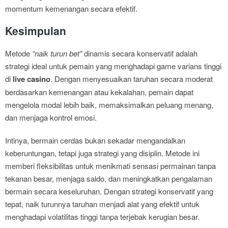
momentum kemenangan secara efektif.
Kesimpulan
Metode
“naik turun bet”
dinamis secara konservatif adalah
strategi ideal untuk pemain yang menghadapi game varians tinggi
di
live casino
. Dengan menyesuaikan taruhan secara moderat
berdasarkan kemenangan atau kekalahan, pemain dapat
mengelola modal lebih baik, memaksimalkan peluang menang,
dan menjaga kontrol emosi.
Intinya, bermain cerdas bukan sekadar mengandalkan
keberuntungan, tetapi juga strategi yang disiplin. Metode ini
memberi fleksibilitas untuk menikmati sensasi permainan tanpa
tekanan besar, menjaga saldo, dan meningkatkan pengalaman
bermain secara keseluruhan. Dengan strategi konservatif yang
tepat, naik turunnya taruhan menjadi alat yang efektif untuk
menghadapi volatilitas tinggi tanpa terjebak kerugian besar.