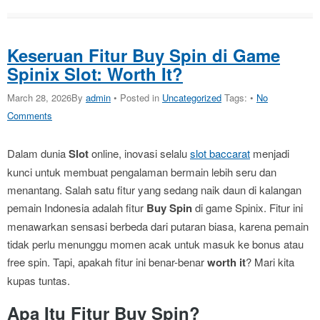
Keseruan Fitur Buy Spin di Game
Spinix Slot: Worth It?
March 28, 2026
By
admin
• Posted in
Uncategorized
Tags: •
No
Comments
Dalam dunia
Slot
online, inovasi selalu
slot baccarat
menjadi
kunci untuk membuat pengalaman bermain lebih seru dan
menantang. Salah satu fitur yang sedang naik daun di kalangan
pemain Indonesia adalah fitur
Buy Spin
di game Spinix. Fitur ini
menawarkan sensasi berbeda dari putaran biasa, karena pemain
tidak perlu menunggu momen acak untuk masuk ke bonus atau
free spin. Tapi, apakah fitur ini benar-benar
worth it
? Mari kita
kupas tuntas.
Apa Itu Fitur Buy Spin?