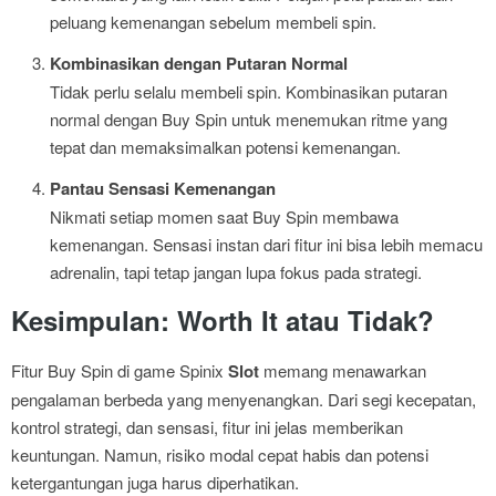
peluang kemenangan sebelum membeli spin.
Kombinasikan dengan Putaran Normal
Tidak perlu selalu membeli spin. Kombinasikan putaran
normal dengan Buy Spin untuk menemukan ritme yang
tepat dan memaksimalkan potensi kemenangan.
Pantau Sensasi Kemenangan
Nikmati setiap momen saat Buy Spin membawa
kemenangan. Sensasi instan dari fitur ini bisa lebih memacu
adrenalin, tapi tetap jangan lupa fokus pada strategi.
Kesimpulan: Worth It atau Tidak?
Fitur Buy Spin di game Spinix
Slot
memang menawarkan
pengalaman berbeda yang menyenangkan. Dari segi kecepatan,
kontrol strategi, dan sensasi, fitur ini jelas memberikan
keuntungan. Namun, risiko modal cepat habis dan potensi
ketergantungan juga harus diperhatikan.