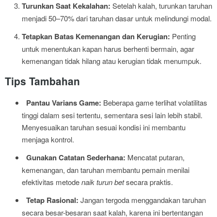
Turunkan Saat Kekalahan:
Setelah kalah, turunkan taruhan
menjadi 50–70% dari taruhan dasar untuk melindungi modal.
Tetapkan Batas Kemenangan dan Kerugian:
Penting
untuk menentukan kapan harus berhenti bermain, agar
kemenangan tidak hilang atau kerugian tidak menumpuk.
Tips Tambahan
Pantau Varians Game:
Beberapa game terlihat volatilitas
tinggi dalam sesi tertentu, sementara sesi lain lebih stabil.
Menyesuaikan taruhan sesuai kondisi ini membantu
menjaga kontrol.
Gunakan Catatan Sederhana:
Mencatat putaran,
kemenangan, dan taruhan membantu pemain menilai
efektivitas metode
naik turun bet
secara praktis.
Tetap Rasional:
Jangan tergoda menggandakan taruhan
secara besar-besaran saat kalah, karena ini bertentangan