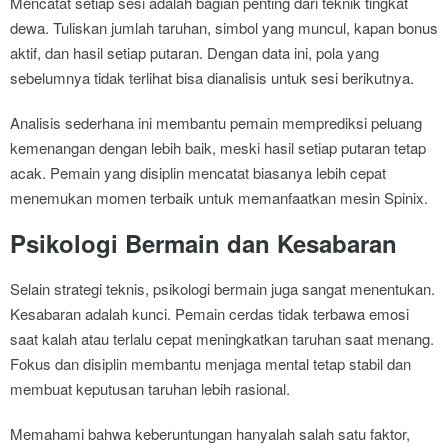
Mencatat setiap sesi adalah bagian penting dari teknik tingkat
dewa. Tuliskan jumlah taruhan, simbol yang muncul, kapan bonus
aktif, dan hasil setiap putaran. Dengan data ini, pola yang
sebelumnya tidak terlihat bisa dianalisis untuk sesi berikutnya.
Analisis sederhana ini membantu pemain memprediksi peluang
kemenangan dengan lebih baik, meski hasil setiap putaran tetap
acak. Pemain yang disiplin mencatat biasanya lebih cepat
menemukan momen terbaik untuk memanfaatkan mesin Spinix.
Psikologi Bermain dan Kesabaran
Selain strategi teknis, psikologi bermain juga sangat menentukan.
Kesabaran adalah kunci. Pemain cerdas tidak terbawa emosi
saat kalah atau terlalu cepat meningkatkan taruhan saat menang.
Fokus dan disiplin membantu menjaga mental tetap stabil dan
membuat keputusan taruhan lebih rasional.
Memahami bahwa keberuntungan hanyalah salah satu faktor,