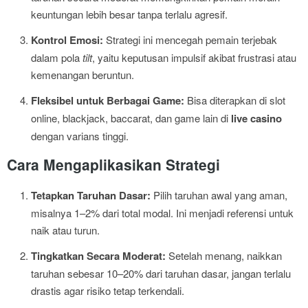
keuntungan lebih besar tanpa terlalu agresif.
Kontrol Emosi:
Strategi ini mencegah pemain terjebak
dalam pola
tilt
, yaitu keputusan impulsif akibat frustrasi atau
kemenangan beruntun.
Fleksibel untuk Berbagai Game:
Bisa diterapkan di slot
online, blackjack, baccarat, dan game lain di
live casino
dengan varians tinggi.
Cara Mengaplikasikan Strategi
Tetapkan Taruhan Dasar:
Pilih taruhan awal yang aman,
misalnya 1–2% dari total modal. Ini menjadi referensi untuk
naik atau turun.
Tingkatkan Secara Moderat:
Setelah menang, naikkan
taruhan sebesar 10–20% dari taruhan dasar, jangan terlalu
drastis agar risiko tetap terkendali.