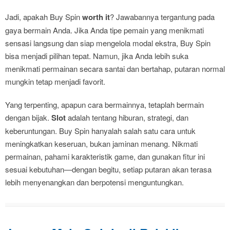
Jadi, apakah Buy Spin
worth it
? Jawabannya tergantung pada
gaya bermain Anda. Jika Anda tipe pemain yang menikmati
sensasi langsung dan siap mengelola modal ekstra, Buy Spin
bisa menjadi pilihan tepat. Namun, jika Anda lebih suka
menikmati permainan secara santai dan bertahap, putaran normal
mungkin tetap menjadi favorit.
Yang terpenting, apapun cara bermainnya, tetaplah bermain
dengan bijak.
Slot
adalah tentang hiburan, strategi, dan
keberuntungan. Buy Spin hanyalah salah satu cara untuk
meningkatkan keseruan, bukan jaminan menang. Nikmati
permainan, pahami karakteristik game, dan gunakan fitur ini
sesuai kebutuhan—dengan begitu, setiap putaran akan terasa
lebih menyenangkan dan berpotensi menguntungkan.