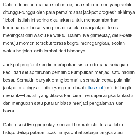
Dalam dunia permainan slot online, ada satu momen yang selalu
ditunggu-tunggu oleh para pemain: saat jackpot progresif akhirnya
“jebol”. Istilah ini sering digunakan untuk menggambarkan
kemenangan besar yang terjadi setelah nilai jackpot terus
meningkat dari waktu ke waktu. Dalam live gameplay, detik-detik
menuju momen tersebut terasa begitu menegangkan, seolah
waktu berjalan lebih lambat dari biasanya.
Jackpot progresif sendiri merupakan sistem di mana sebagian
kecil dari setiap taruhan pemain dikumpulkan menjadi satu hadiah
besar. Semakin banyak orang bermain, semakin cepat pula nilai
jackpot meningkat. Inilah yang membuat
situs slot
jenis ini begitu
menarik—hadiah yang ditawarkan bisa mencapai angka fantastis
dan mengubah satu putaran biasa menjadi pengalaman luar
biasa.
Dalam sesi live gameplay, sensasi bermain slot terasa lebih
hidup. Setiap putaran tidak hanya dilihat sebagai angka atau