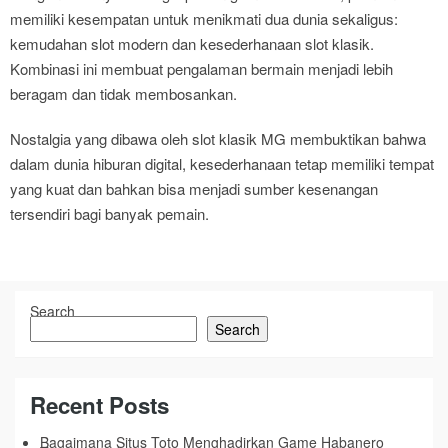
memiliki kesempatan untuk menikmati dua dunia sekaligus:
kemudahan slot modern dan kesederhanaan slot klasik.
Kombinasi ini membuat pengalaman bermain menjadi lebih
beragam dan tidak membosankan.
Nostalgia yang dibawa oleh slot klasik MG membuktikan bahwa
dalam dunia hiburan digital, kesederhanaan tetap memiliki tempat
yang kuat dan bahkan bisa menjadi sumber kesenangan
tersendiri bagi banyak pemain.
Search
Search
Recent Posts
Bagaimana Situs Toto Menghadirkan Game Habanero