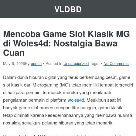
Skip
to
VLDBD
content
Mencoba Game Slot Klasik MG
di Woles4d: Nostalgia Bawa
Cuan
May 8, 2026
By
admin
• Posted in
Uncategorized
Tags: •
No Comments
Dalam dunia hiburan digital yang terus berkembang pesat, game
slot klasik dari Microgaming (MG) tetap memiliki tempat tersendiri
di hati para pemain, termasuk mereka yang menikmati
pengalaman bermain di platform
woles4d
. Meskipun saat ini
banyak game slot modern dengan fitur canggih, game klasik
tetap diminati karena kesederhanaannya yang membawa nuansa
nostalgia sekaligus peluang hiburan yang tetap menarik.