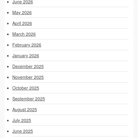
June 2026
May 2026
April 2026
March 2026
February 2026
January 2026
December 2025
November 2025
October 2025
September 2025
August 2025
July 2025
June 2025