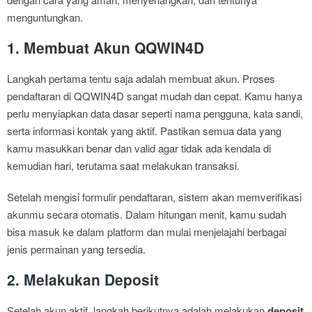
menguntungkan.
1. Membuat Akun QQWIN4D
Langkah pertama tentu saja adalah membuat akun. Proses
pendaftaran di QQWIN4D sangat mudah dan cepat. Kamu hanya
perlu menyiapkan data dasar seperti nama pengguna, kata sandi,
serta informasi kontak yang aktif. Pastikan semua data yang
kamu masukkan benar dan valid agar tidak ada kendala di
kemudian hari, terutama saat melakukan transaksi.
Setelah mengisi formulir pendaftaran, sistem akan memverifikasi
akunmu secara otomatis. Dalam hitungan menit, kamu sudah
bisa masuk ke dalam platform dan mulai menjelajahi berbagai
jenis permainan yang tersedia.
2. Melakukan Deposit
Setelah akun aktif, langkah berikutnya adalah melakukan
deposit