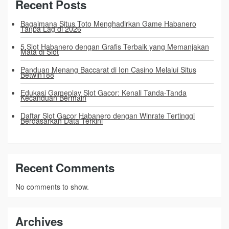
Recent Posts
Bagaimana Situs Toto Menghadirkan Game Habanero
Tanpa Lag di 2026
5 Slot Habanero dengan Grafis Terbaik yang Memanjakan
Mata di Slot
Panduan Menang Baccarat di Ion Casino Melalui Situs
Betwin188
Edukasi Gameplay Slot Gacor: Kenali Tanda-Tanda
Kecanduan Bermain
Daftar Slot Gacor Habanero dengan Winrate Tertinggi
Berdasarkan Data Terkini
Recent Comments
No comments to show.
Archives