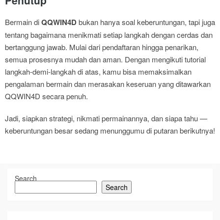
Penutup
Bermain di
QQWIN4D
bukan hanya soal keberuntungan, tapi juga
tentang bagaimana menikmati setiap langkah dengan cerdas dan
bertanggung jawab. Mulai dari pendaftaran hingga penarikan,
semua prosesnya mudah dan aman. Dengan mengikuti tutorial
langkah-demi-langkah di atas, kamu bisa memaksimalkan
pengalaman bermain dan merasakan keseruan yang ditawarkan
QQWIN4D secara penuh.
Jadi, siapkan strategi, nikmati permainannya, dan siapa tahu —
keberuntungan besar sedang menunggumu di putaran berikutnya!
Search
Search