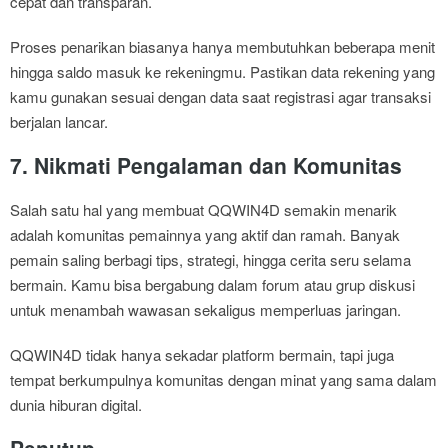
cepat dan transparan.
Proses penarikan biasanya hanya membutuhkan beberapa menit
hingga saldo masuk ke rekeningmu. Pastikan data rekening yang
kamu gunakan sesuai dengan data saat registrasi agar transaksi
berjalan lancar.
7. Nikmati Pengalaman dan Komunitas
Salah satu hal yang membuat QQWIN4D semakin menarik
adalah komunitas pemainnya yang aktif dan ramah. Banyak
pemain saling berbagi tips, strategi, hingga cerita seru selama
bermain. Kamu bisa bergabung dalam forum atau grup diskusi
untuk menambah wawasan sekaligus memperluas jaringan.
QQWIN4D tidak hanya sekadar platform bermain, tapi juga
tempat berkumpulnya komunitas dengan minat yang sama dalam
dunia hiburan digital.