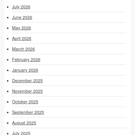
July 2026
June 2026
May 2026
April 2026
March 2026
February 2026
January 2026
December 2025
November 2025
October 2025
September 2025
August 2025
July 2025