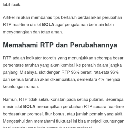
lebih baik.
Artikel ini akan membahas tips bertaruh berdasarkan perubahan
RTP real-time di slot
BOLA
agar pengalaman bermain lebih
menyenangkan dan tetap aman.
Memahami RTP dan Perubahannya
RTP adalah indikator teoretis yang menunjukkan seberapa besar
persentase taruhan yang akan kembali ke pemain dalam jangka
panjang. Misalnya, slot dengan RTP 96% berarti rata-rata 96%
dari semua taruhan akan dikembalikan, sementara 4% menjadi
keuntungan rumah.
Namun, RTP tidak selalu konstan pada setiap putaran. Beberapa
mesin slot
BOLA
menampilkan perubahan RTP secara real-time
berdasarkan promosi, fitur bonus, atau jumlah pemain yang aktif.
Mengetahui dan memahami fluktuasi ini bisa menjadi keuntungan
bagi pemain yang ingin bertaruh secara rasional.