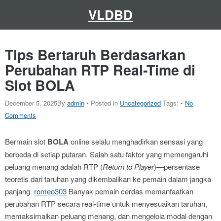
Skip
to
VLDBD
content
Tips Bertaruh Berdasarkan
Perubahan RTP Real-Time di
Slot BOLA
December 5, 2025
By
admin
• Posted in
Uncategorized
Tags: •
No
Comments
Bermain slot
BOLA
online selalu menghadirkan sensasi yang
berbeda di setiap putaran. Salah satu faktor yang memengaruhi
peluang menang adalah RTP (
Return to Player
)—persentase
teoretis dari taruhan yang dikembalikan ke pemain dalam jangka
panjang.
romeo303
Banyak pemain cerdas memanfaatkan
perubahan RTP secara real-time untuk menyesuaikan taruhan,
memaksimalkan peluang menang, dan mengelola modal dengan