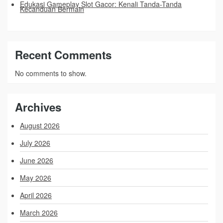
Edukasi Gameplay Slot Gacor: Kenali Tanda-Tanda
Kecanduan Bermain
Recent Comments
No comments to show.
Archives
August 2026
July 2026
June 2026
May 2026
April 2026
March 2026