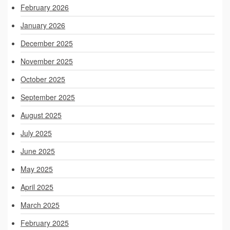
February 2026
January 2026
December 2025
November 2025
October 2025
September 2025
August 2025
July 2025
June 2025
May 2025
April 2025
March 2025
February 2025