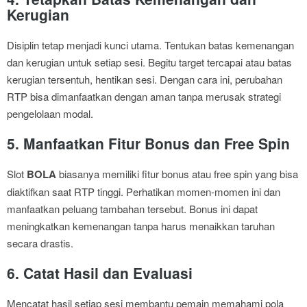
Kerugian
Disiplin tetap menjadi kunci utama. Tentukan batas kemenangan
dan kerugian untuk setiap sesi. Begitu target tercapai atau batas
kerugian tersentuh, hentikan sesi. Dengan cara ini, perubahan
RTP bisa dimanfaatkan dengan aman tanpa merusak strategi
pengelolaan modal.
5. Manfaatkan Fitur Bonus dan Free Spin
Slot
BOLA
biasanya memiliki fitur bonus atau free spin yang bisa
diaktifkan saat RTP tinggi. Perhatikan momen-momen ini dan
manfaatkan peluang tambahan tersebut. Bonus ini dapat
meningkatkan kemenangan tanpa harus menaikkan taruhan
secara drastis.
6. Catat Hasil dan Evaluasi
Mencatat hasil setiap sesi membantu pemain memahami pola