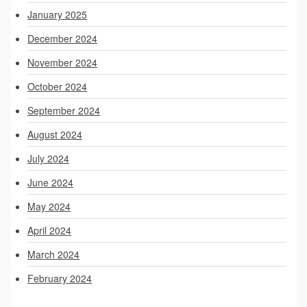
January 2025
December 2024
November 2024
October 2024
September 2024
August 2024
July 2024
June 2024
May 2024
April 2024
March 2024
February 2024