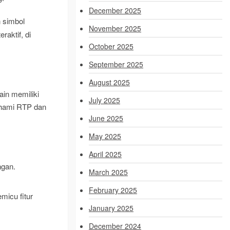
December 2025
 simbol
November 2025
raktif, di
October 2025
September 2025
August 2025
ain memiliki
July 2025
hami RTP dan
June 2025
May 2025
April 2025
ngan.
March 2025
February 2025
icu fitur
January 2025
December 2024