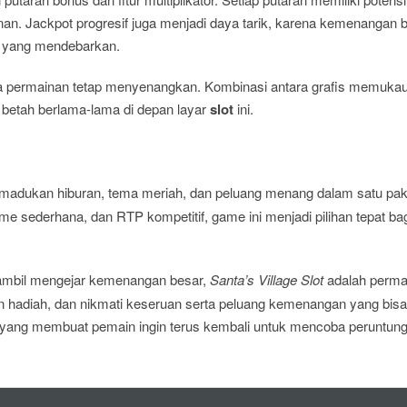
. Jackpot progresif juga menjadi daya tarik, karena kemenangan b
n yang mendebarkan.
a permainan tetap menyenangkan. Kombinasi antara grafis memukau,
betah berlama-lama di depan layar
slot
ini.
adukan hiburan, tema meriah, dan peluang menang dalam satu pak
e sederhana, dan RTP kompetitif, game ini menjadi pilihan tepat ba
ambil mengejar kemenangan besar,
Santa’s Village Slot
adalah perma
an hadiah, dan nikmati keseruan serta peluang kemenangan yang bis
f yang membuat pemain ingin terus kembali untuk mencoba peruntun