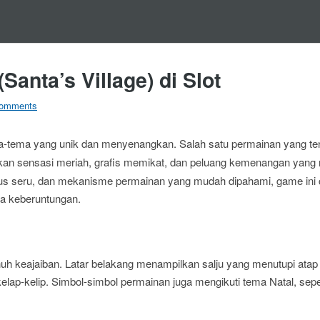
Santa’s Village) di Slot
omments
a-tema yang unik dan menyenangkan. Salah satu permainan yang te
an sensasi meriah, grafis memikat, dan peluang kemenangan yang 
onus seru, dan mekanisme permainan yang mudah dipahami, game ini
a keberuntungan.
 keajaiban. Latar belakang menampilkan salju yang menutupi atap
lap-kelip. Simbol-simbol permainan juga mengikuti tema Natal, sepe