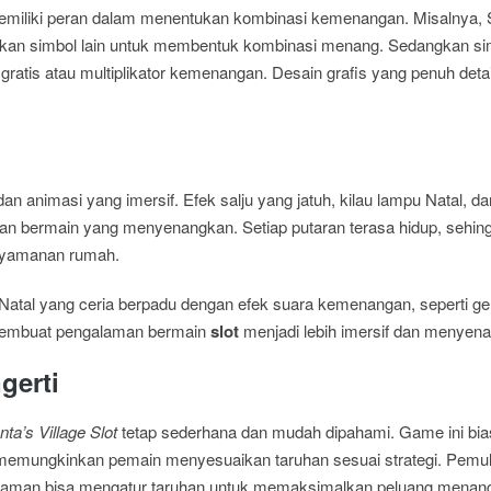
 memiliki peran dalam menentukan kombinasi kemenangan. Misalnya,
ikan simbol lain untuk membentuk kombinasi menang. Sedangkan si
gratis atau multiplikator kemenangan. Desain grafis yang penuh det
dan animasi yang imersif. Efek salju yang jatuh, kilau lampu Natal, d
 bermain yang menyenangkan. Setiap putaran terasa hidup, sehin
enyamanan rumah.
Natal yang ceria berpadu dengan efek suara kemenangan, seperti g
i membuat pengalaman bermain
slot
menjadi lebih imersif dan menyen
gerti
nta’s Village Slot
tetap sederhana dan mudah dipahami. Game ini bi
 memungkinkan pemain menyesuaikan taruhan sesuai strategi. Pemul
laman bisa mengatur taruhan untuk memaksimalkan peluang menan