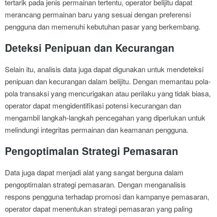
tertarik pada jenis permainan tertentu, operator belijitu dapat
merancang permainan baru yang sesuai dengan preferensi
pengguna dan memenuhi kebutuhan pasar yang berkembang.
Deteksi Penipuan dan Kecurangan
Selain itu, analisis data juga dapat digunakan untuk mendeteksi
penipuan dan kecurangan dalam belijitu. Dengan memantau pola-
pola transaksi yang mencurigakan atau perilaku yang tidak biasa,
operator dapat mengidentifikasi potensi kecurangan dan
mengambil langkah-langkah pencegahan yang diperlukan untuk
melindungi integritas permainan dan keamanan pengguna.
Pengoptimalan Strategi Pemasaran
Data juga dapat menjadi alat yang sangat berguna dalam
pengoptimalan strategi pemasaran. Dengan menganalisis
respons pengguna terhadap promosi dan kampanye pemasaran,
operator dapat menentukan strategi pemasaran yang paling