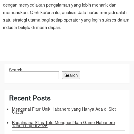
dengan menyediakan pengalaman yang lebih menarik dan
memuaskan. Oleh karena itu, analisis data harus menjadi salah
satu strategi utama bagi setiap operator yang ingin sukses dalam
industri belijitu di masa depan.
Search
Search
Recent Posts
Mengenal Fitur Unik Habanero yang Hanya Ada di Slot
Gacor
Bagaimana Situs Toto Menghadirkan Game Habanero
Tanpa Lag di 2026