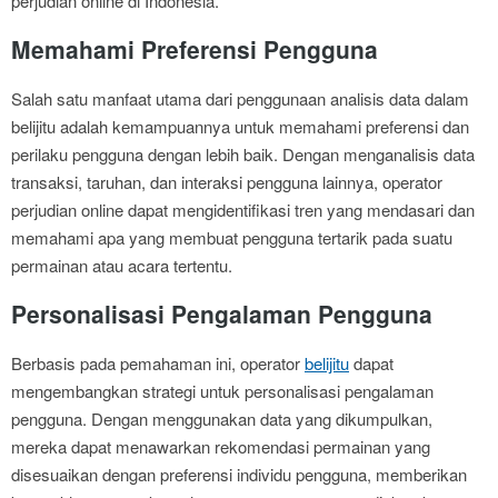
perjudian online di Indonesia.
Memahami Preferensi Pengguna
Salah satu manfaat utama dari penggunaan analisis data dalam
belijitu adalah kemampuannya untuk memahami preferensi dan
perilaku pengguna dengan lebih baik. Dengan menganalisis data
transaksi, taruhan, dan interaksi pengguna lainnya, operator
perjudian online dapat mengidentifikasi tren yang mendasari dan
memahami apa yang membuat pengguna tertarik pada suatu
permainan atau acara tertentu.
Personalisasi Pengalaman Pengguna
Berbasis pada pemahaman ini, operator
belijitu
dapat
mengembangkan strategi untuk personalisasi pengalaman
pengguna. Dengan menggunakan data yang dikumpulkan,
mereka dapat menawarkan rekomendasi permainan yang
disesuaikan dengan preferensi individu pengguna, memberikan