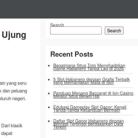
Search
Search
 Ujung
Recent Posts
Bagaimana Situs Toto Menghadirkan
Game Habanero Tanpa Lag di 2026
5 Slot Habanero dengan Grafis Terbaik
yang Memanjakan Mata di Slot
ain yang seru
k dan peluang
Panduan Menang Baccarat di Ion Casino
Melalui Situs Betwin188
luruh negeri.
Edukasi Gameplay Slot Gacor: Kenali
Tanda-Tanda Kecanduan Bermain
Daftar Slot Gacor Habanero dengan
Winrate Tertinggi Berdasarkan Data
Dari klasik
Terkini
 dapat