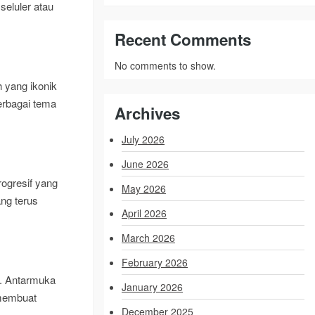
eluler atau
Recent Comments
No comments to show.
h yang ikonik
erbagai tema
Archives
July 2026
June 2026
ogresif yang
May 2026
ng terus
April 2026
March 2026
February 2026
a. Antarmuka
January 2026
 membuat
December 2025