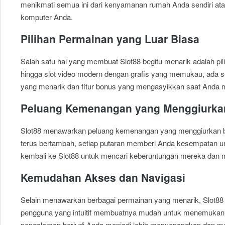
menikmati semua ini dari kenyamanan rumah Anda sendiri at
komputer Anda.
Pilihan Permainan yang Luar Biasa
Salah satu hal yang membuat Slot88 begitu menarik adalah pil
hingga slot video modern dengan grafis yang memukau, ada ses
yang menarik dan fitur bonus yang mengasyikkan saat Anda
Peluang Kemenangan yang Menggiurka
Slot88 menawarkan peluang kemenangan yang menggiurkan ba
terus bertambah, setiap putaran memberi Anda kesempatan u
kembali ke Slot88 untuk mencari keberuntungan mereka dan 
Kemudahan Akses dan Navigasi
Selain menawarkan berbagai permainan yang menarik, Slot88
pengguna yang intuitif membuatnya mudah untuk menemukan p
pengalaman berjudi Anda menjadi lebih menyenangkan dan me