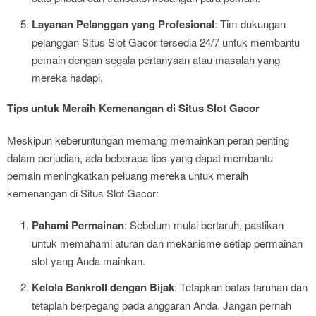
Layanan Pelanggan yang Profesional
: Tim dukungan
pelanggan Situs Slot Gacor tersedia 24/7 untuk membantu
pemain dengan segala pertanyaan atau masalah yang
mereka hadapi.
Tips untuk Meraih Kemenangan di Situs Slot Gacor
Meskipun keberuntungan memang memainkan peran penting
dalam perjudian, ada beberapa tips yang dapat membantu
pemain meningkatkan peluang mereka untuk meraih
kemenangan di Situs Slot Gacor:
Pahami Permainan
: Sebelum mulai bertaruh, pastikan
untuk memahami aturan dan mekanisme setiap permainan
slot yang Anda mainkan.
Kelola Bankroll dengan Bijak
: Tetapkan batas taruhan dan
tetaplah berpegang pada anggaran Anda. Jangan pernah