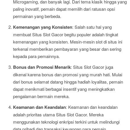
Microgaming, dan banyak lagi. Dari tema klasik hingga yang
paling inovatif, pemain dapat memilih dari ratusan opsi
permainan yang berbeda.
Kemenangan yang Konsisten
: Salah satu hal yang
membuat Situs Slot Gacor begitu populer adalah tingkat
kemenangan yang konsisten. Mesin-mesin slot di situs ini
terkenal memberikan pembayaran yang besar dan sering
kepada para pemainnya.
Bonus dan Promosi Menarik
: Situs Slot Gacor juga
dikenal karena bonus dan promosi yang murah hati. Mulai
dari bonus selamat datang hingga hadiah loyalitas, pemain
dapat menikmati berbagai insentif yang meningkatkan
pengalaman bermain mereka.
Keamanan dan Keandalan
: Keamanan dan keandalan
adalah prioritas utama Situs Slot Gacor. Mereka
menggunakan teknologi enkripsi terkini untuk melindungi
data pribadi dan transaksi keuangan para pemain.