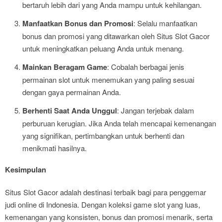
bertaruh lebih dari yang Anda mampu untuk kehilangan.
Manfaatkan Bonus dan Promosi
: Selalu manfaatkan
bonus dan promosi yang ditawarkan oleh Situs Slot Gacor
untuk meningkatkan peluang Anda untuk menang.
Mainkan Beragam Game
: Cobalah berbagai jenis
permainan slot untuk menemukan yang paling sesuai
dengan gaya permainan Anda.
Berhenti Saat Anda Unggul
: Jangan terjebak dalam
perburuan kerugian. Jika Anda telah mencapai kemenangan
yang signifikan, pertimbangkan untuk berhenti dan
menikmati hasilnya.
Kesimpulan
Situs Slot Gacor adalah destinasi terbaik bagi para penggemar
judi online di Indonesia. Dengan koleksi game slot yang luas,
kemenangan yang konsisten, bonus dan promosi menarik, serta