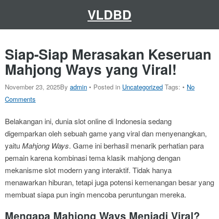
Skip
to
VLDBD
content
Siap-Siap Merasakan Keseruan
Mahjong Ways yang Viral!
November 23, 2025
By
admin
• Posted in
Uncategorized
Tags: •
No
Comments
Belakangan ini, dunia slot online di Indonesia sedang
digemparkan oleh sebuah game yang viral dan menyenangkan,
yaitu
Mahjong Ways
. Game ini berhasil menarik perhatian para
pemain karena kombinasi tema klasik mahjong dengan
mekanisme slot modern yang interaktif. Tidak hanya
menawarkan hiburan, tetapi juga potensi kemenangan besar yang
membuat siapa pun ingin mencoba peruntungan mereka.
Mengapa Mahjong Ways Menjadi Viral?