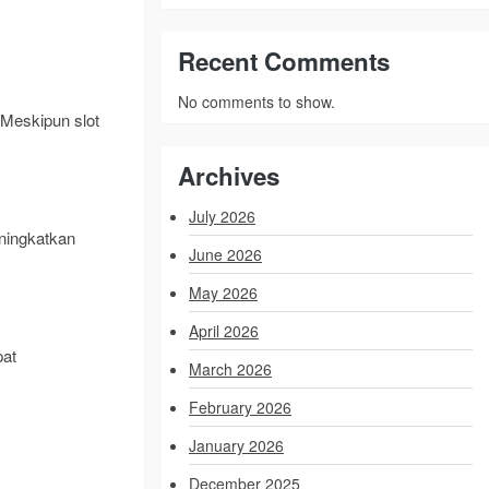
Recent Comments
No comments to show.
 Meskipun slot
Archives
July 2026
ningkatkan
June 2026
May 2026
April 2026
pat
March 2026
February 2026
January 2026
December 2025