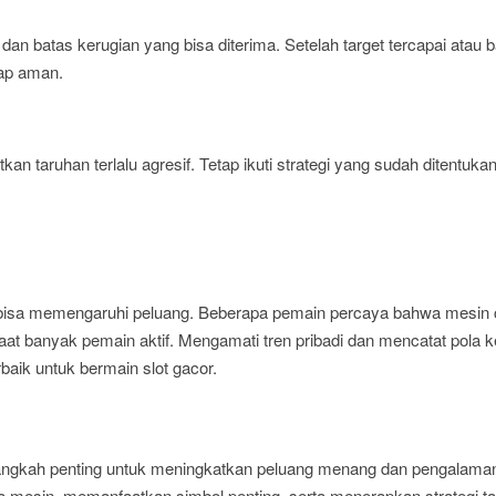
n batas kerugian yang bisa diterima. Setelah target tercapai atau 
tap aman.
 taruhan terlalu agresif. Tetap ikuti strategi yang sudah ditentukan
a bisa memengaruhi peluang. Beberapa pemain percaya bahwa mesin
i saat banyak pemain aktif. Mengamati tren pribadi dan mencatat pol
ik untuk bermain slot gacor.
h langkah penting untuk meningkatkan peluang menang dan pengalama
esin, memanfaatkan simbol penting, serta menerapkan strategi t