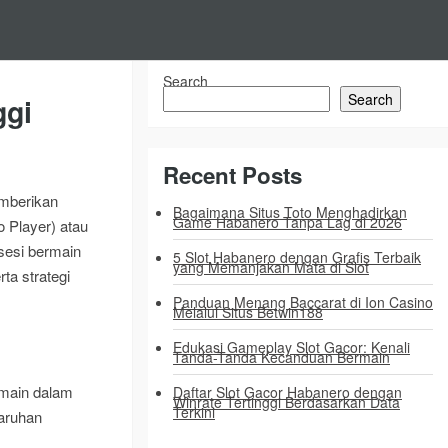
Search
Search
ggi
Recent Posts
emberikan
Bagaimana Situs Toto Menghadirkan
Game Habanero Tanpa Lag di 2026
o Player) atau
sesi bermain
5 Slot Habanero dengan Grafis Terbaik
yang Memanjakan Mata di Slot
ta strategi
Panduan Menang Baccarat di Ion Casino
Melalui Situs Betwin188
Edukasi Gameplay Slot Gacor: Kenali
Tanda-Tanda Kecanduan Bermain
emain dalam
Daftar Slot Gacor Habanero dengan
Winrate Tertinggi Berdasarkan Data
Terkini
taruhan