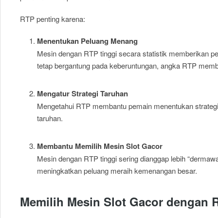
RTP penting karena:
Menentukan Peluang Menang
Mesin dengan RTP tinggi secara statistik memberikan p
tetap bergantung pada keberuntungan, angka RTP memb
Mengatur Strategi Taruhan
Mengetahui RTP membantu pemain menentukan strategi t
taruhan.
Membantu Memilih Mesin Slot Gacor
Mesin dengan RTP tinggi sering dianggap lebih “dermaw
meningkatkan peluang meraih kemenangan besar.
Memilih Mesin Slot Gacor dengan 