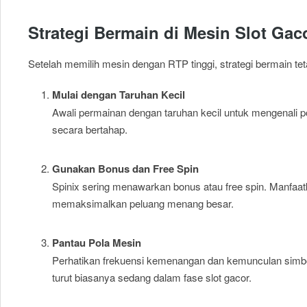
Strategi Bermain di Mesin Slot Gac
Setelah memilih mesin dengan RTP tinggi, strategi bermain t
Mulai dengan Taruhan Kecil
Awali permainan dengan taruhan kecil untuk mengenali po
secara bertahap.
Gunakan Bonus dan Free Spin
Spinix sering menawarkan bonus atau free spin. Manfaatk
memaksimalkan peluang menang besar.
Pantau Pola Mesin
Perhatikan frekuensi kemenangan dan kemunculan simbol
turut biasanya sedang dalam fase slot gacor.