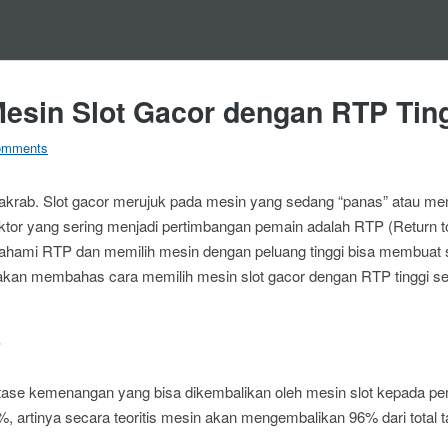
 Mesin Slot Gacor dengan RTP Tin
omments
akrab. Slot gacor merujuk pada mesin yang sedang “panas” atau m
aktor yang sering menjadi pertimbangan pemain adalah RTP (Return t
ahami RTP dan memilih mesin dengan peluang tinggi bisa membuat 
 akan membahas cara memilih mesin slot gacor dengan RTP tinggi ser
?
ase kemenangan yang bisa dikembalikan oleh mesin slot kepada p
, artinya secara teoritis mesin akan mengembalikan 96% dari total 