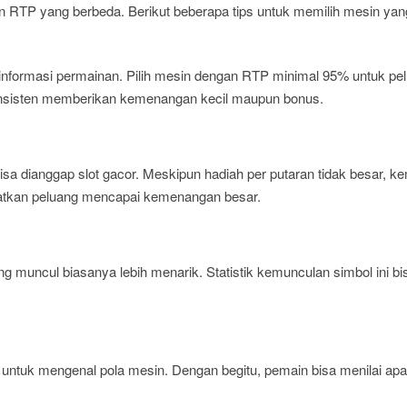
n RTP yang berbeda. Berikut beberapa tips untuk memilih mesin yang
informasi permainan. Pilih mesin dengan RTP minimal 95% untuk p
 konsisten memberikan kemenangan kecil maupun bonus.
sa dianggap slot gacor. Meskipun hadiah per putaran tidak besar, 
katkan peluang mencapai kemenangan besar.
ng muncul biasanya lebih menarik. Statistik kemunculan simbol ini bi
ntuk mengenal pola mesin. Dengan begitu, pemain bisa menilai ap