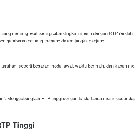
eluang menang lebih sering dibandingkan mesin dengan RTP rendah.
eri gambaran peluang menang dalam jangka panjang.
aruhan, seperti besaran modal awal, waktu bermain, dan kapan me
an”. Menggabungkan RTP tinggi dengan tanda-tanda mesin gacor da
RTP Tinggi