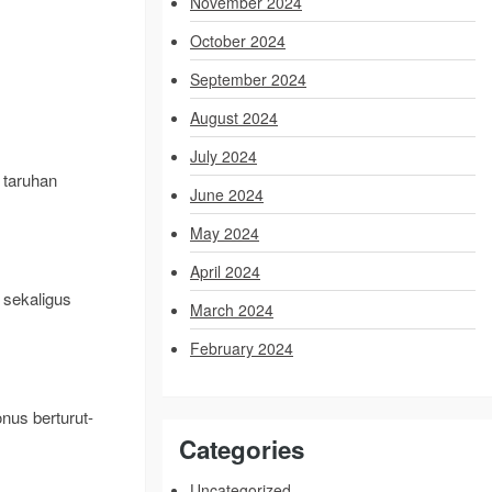
November 2024
October 2024
September 2024
August 2024
July 2024
 taruhan
June 2024
May 2024
April 2024
 sekaligus
March 2024
February 2024
nus berturut-
Categories
Uncategorized