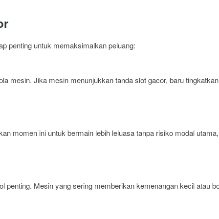
or
etap penting untuk memaksimalkan peluang:
la mesin. Jika mesin menunjukkan tanda slot gacor, baru tingkatkan
an momen ini untuk bermain lebih leluasa tanpa risiko modal utama,
 penting. Mesin yang sering memberikan kemenangan kecil atau bo