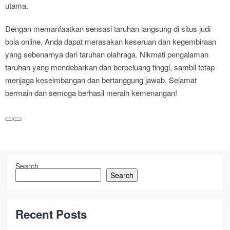
utama.
Dengan memanfaatkan sensasi taruhan langsung di situs judi
bola online, Anda dapat merasakan keseruan dan kegembiraan
yang sebenarnya dari taruhan olahraga. Nikmati pengalaman
taruhan yang mendebarkan dan berpeluang tinggi, sambil tetap
menjaga keseimbangan dan bertanggung jawab. Selamat
bermain dan semoga berhasil meraih kemenangan!
Search
Search
Recent Posts