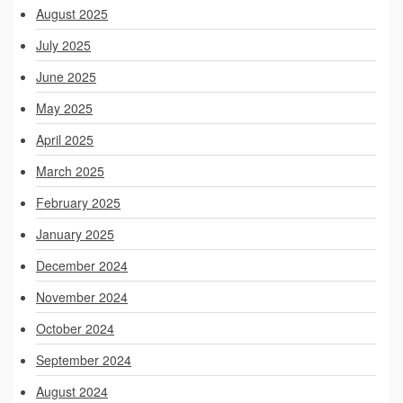
August 2025
July 2025
June 2025
May 2025
April 2025
March 2025
February 2025
January 2025
December 2024
November 2024
October 2024
September 2024
August 2024