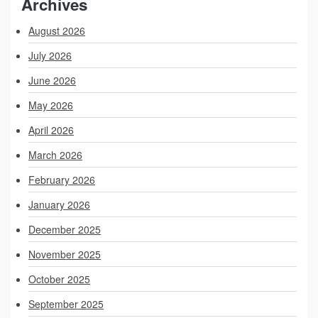
Archives
August 2026
July 2026
June 2026
May 2026
April 2026
March 2026
February 2026
January 2026
December 2025
November 2025
October 2025
September 2025