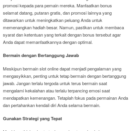
promosi kepada para pemain mereka. Manfaatkan bonus
selamat datang, putaran gratis, dan promosi lainnya yang
ditawarkan untuk meningkatkan peluang Anda untuk
memenangkan hadiah besar. Namun, pastikan untuk membaca
syarat dan ketentuan yang terkait dengan bonus tersebut agar
Anda dapat memanfaatkannya dengan optimal.
Bermain dengan Bertanggung Jawab
Meskipun bermain slot online dapat menjadi pengalaman yang
mengasyikkan, penting untuk tetap bermain dengan bertanggung
jawab. Jangan terlalu tergoda untuk terus bermain saat
mengalami kekalahan atau terlalu terpancing emosi saat
mendapatkan kemenangan. Tetaplah fokus pada permainan Anda
dan pertahankan kendali diri Anda selama bermain.
Gunakan Strategi yang Tepat