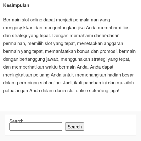
Kesimpulan
Bermain slot online dapat menjadi pengalaman yang
mengasyikkan dan menguntungkan jika Anda memahami tips
dan strategi yang tepat. Dengan memahami dasar-dasar
permainan, memilih slot yang tepat, menetapkan anggaran
bermain yang tepat, memanfaatkan bonus dan promosi, bermain
dengan bertanggung jawab, menggunakan strategi yang tepat,
dan memperhatikan waktu bermain Anda, Anda dapat
meningkatkan peluang Anda untuk memenangkan hadiah besar
dalam permainan slot online. Jadi, ikuti panduan ini dan mulailah
petualangan Anda dalam dunia slot online sekarang juga!
Search
Search