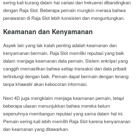
sering kali kurang dalam hal variasi dan frekuensi dibandingkan
dengan Raja Slot. Beberapa pemain mungkin merasa bahwa
penawaran di Raja Slot lebih konsisten dan menguntungkan.
Keamanan dan Kenyamanan
Aspek lain yang tak kalah penting adalah keamanan dan
kenyamanan bermain. Raja Slot memiliki reputasi yang baik
dalam menjaga keamanan data pemain. Sistem enkripsi yang
canggih memastikan bahwa setiap transaksi dan data pribadi
terlindungi dengan baik. Pemain dapat bermain dengan tenang
tanpa khawatir akan kebocoran informasi.
Next 4D juga mengklaim menjaga keamanan pemain, tetapi
beberapa ulasan menunjukkan bahwa mereka belum
sepenuhnya membangun reputasi yang sama dalam hal ini.
Pemain sering kali lebih memilih Raja Slot karena kenyamanan
dan keamanan yang ditawarkan.