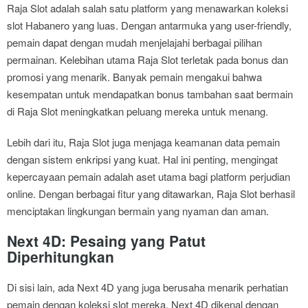
Raja Slot adalah salah satu platform yang menawarkan koleksi
slot Habanero yang luas. Dengan antarmuka yang user-friendly,
pemain dapat dengan mudah menjelajahi berbagai pilihan
permainan. Kelebihan utama Raja Slot terletak pada bonus dan
promosi yang menarik. Banyak pemain mengakui bahwa
kesempatan untuk mendapatkan bonus tambahan saat bermain
di Raja Slot meningkatkan peluang mereka untuk menang.
Lebih dari itu, Raja Slot juga menjaga keamanan data pemain
dengan sistem enkripsi yang kuat. Hal ini penting, mengingat
kepercayaan pemain adalah aset utama bagi platform perjudian
online. Dengan berbagai fitur yang ditawarkan, Raja Slot berhasil
menciptakan lingkungan bermain yang nyaman dan aman.
Next 4D: Pesaing yang Patut
Diperhitungkan
Di sisi lain, ada Next 4D yang juga berusaha menarik perhatian
pemain dengan koleksi slot mereka. Next 4D dikenal dengan