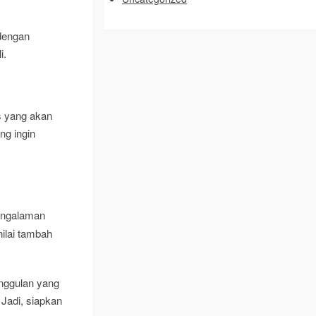
 dengan
i.
s yang akan
ng ingin
pengalaman
ilai tambah
unggulan yang
 Jadi, siapkan