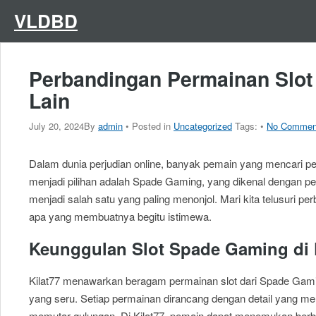
Skip
to
VLDBD
content
Perbandingan Permainan Slot 
Lain
July 20, 2024
By
admin
• Posted in
Uncategorized
Tags: •
No Commen
Dalam dunia perjudian online, banyak pemain yang mencari pe
menjadi pilihan adalah Spade Gaming, yang dikenal dengan perm
menjadi salah satu yang paling menonjol. Mari kita telusuri 
apa yang membuatnya begitu istimewa.
Keunggulan Slot Spade Gaming di 
Kilat77 menawarkan beragam permainan slot dari Spade Gam
yang seru. Setiap permainan dirancang dengan detail yang 
memutar gulungan. Di Kilat77, pemain dapat menemukan berbag