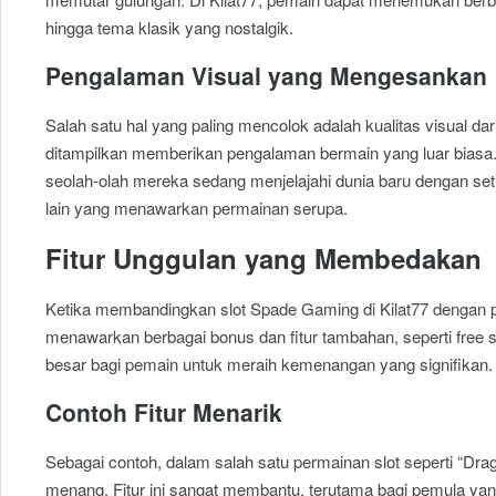
hingga tema klasik yang nostalgik.
Pengalaman Visual yang Mengesankan
Salah satu hal yang paling mencolok adalah kualitas visual dar
ditampilkan memberikan pengalaman bermain yang luar biasa
seolah-olah mereka sedang menjelajahi dunia baru dengan setia
lain yang menawarkan permainan serupa.
Fitur Unggulan yang Membedakan
Ketika membandingkan slot Spade Gaming di Kilat77 dengan platf
menawarkan berbagai bonus dan fitur tambahan, seperti free s
besar bagi pemain untuk meraih kemenangan yang signifikan.
Contoh Fitur Menarik
Sebagai contoh, dalam salah satu permainan slot seperti “D
menang. Fitur ini sangat membantu, terutama bagi pemula yan