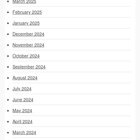
March 2025
February 2025
January 2025
December 2024
November 2024
October 2024
September 2024
August 2024
July 2024
June 2024
May 2024
April 2024
March 2024