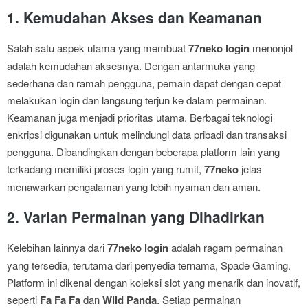
1. Kemudahan Akses dan Keamanan
Salah satu aspek utama yang membuat
77neko login
menonjol
adalah kemudahan aksesnya. Dengan antarmuka yang
sederhana dan ramah pengguna, pemain dapat dengan cepat
melakukan login dan langsung terjun ke dalam permainan.
Keamanan juga menjadi prioritas utama. Berbagai teknologi
enkripsi digunakan untuk melindungi data pribadi dan transaksi
pengguna. Dibandingkan dengan beberapa platform lain yang
terkadang memiliki proses login yang rumit,
77neko
jelas
menawarkan pengalaman yang lebih nyaman dan aman.
2. Varian Permainan yang Dihadirkan
Kelebihan lainnya dari
77neko login
adalah ragam permainan
yang tersedia, terutama dari penyedia ternama, Spade Gaming.
Platform ini dikenal dengan koleksi slot yang menarik dan inovatif,
seperti
Fa Fa Fa
dan
Wild Panda
. Setiap permainan