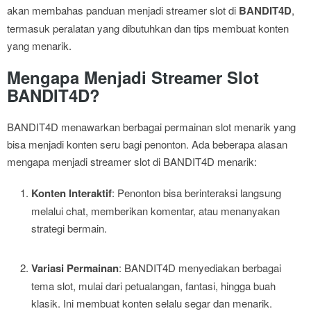
akan membahas panduan menjadi streamer slot di
BANDIT4D
,
termasuk peralatan yang dibutuhkan dan tips membuat konten
yang menarik.
Mengapa Menjadi Streamer Slot
BANDIT4D?
BANDIT4D menawarkan berbagai permainan slot menarik yang
bisa menjadi konten seru bagi penonton. Ada beberapa alasan
mengapa menjadi streamer slot di BANDIT4D menarik:
Konten Interaktif
: Penonton bisa berinteraksi langsung
melalui chat, memberikan komentar, atau menanyakan
strategi bermain.
Variasi Permainan
: BANDIT4D menyediakan berbagai
tema slot, mulai dari petualangan, fantasi, hingga buah
klasik. Ini membuat konten selalu segar dan menarik.