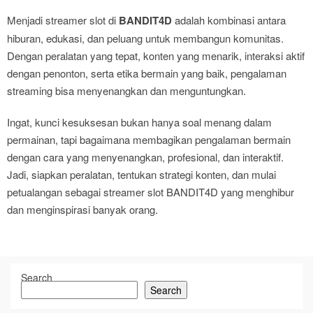
Menjadi streamer slot di
BANDIT4D
adalah kombinasi antara
hiburan, edukasi, dan peluang untuk membangun komunitas.
Dengan peralatan yang tepat, konten yang menarik, interaksi aktif
dengan penonton, serta etika bermain yang baik, pengalaman
streaming bisa menyenangkan dan menguntungkan.
Ingat, kunci kesuksesan bukan hanya soal menang dalam
permainan, tapi bagaimana membagikan pengalaman bermain
dengan cara yang menyenangkan, profesional, dan interaktif.
Jadi, siapkan peralatan, tentukan strategi konten, dan mulai
petualangan sebagai streamer slot BANDIT4D yang menghibur
dan menginspirasi banyak orang.
Search
Search