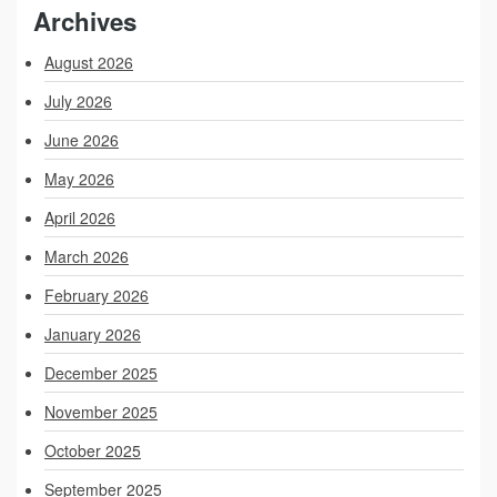
Archives
August 2026
July 2026
June 2026
May 2026
April 2026
March 2026
February 2026
January 2026
December 2025
November 2025
October 2025
September 2025