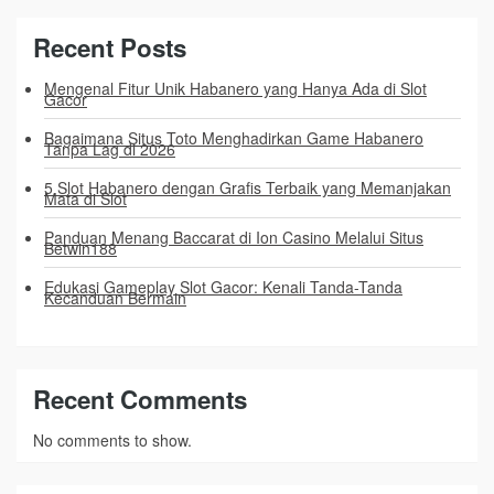
Recent Posts
Mengenal Fitur Unik Habanero yang Hanya Ada di Slot
Gacor
Bagaimana Situs Toto Menghadirkan Game Habanero
Tanpa Lag di 2026
5 Slot Habanero dengan Grafis Terbaik yang Memanjakan
Mata di Slot
Panduan Menang Baccarat di Ion Casino Melalui Situs
Betwin188
Edukasi Gameplay Slot Gacor: Kenali Tanda-Tanda
Kecanduan Bermain
Recent Comments
No comments to show.