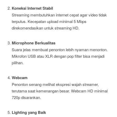
Koneksi Internet Stabil
Streaming membutuhkan internet cepat agar video tidak
terputus. Kecepatan upload minimal 5 Mbps
direkomendasikan untuk streaming HD.
Microphone Berkualitas
Suara jelas membuat penonton lebih nyaman menonton.
Mikrofon USB atau XLR dengan pop filter bisa menjadi
pilihan.
Webcam
Penonton senang melihat ekspresi wajah streamer,
terutama saat kemenangan besar. Webcam HD minimal
720p disarankan.
Lighting yang Baik