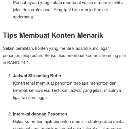
Pencahayaan yang cukup membuat wajah streamer terlihat
jelas dan profesional. Ring light bisa menjadi solusi
sederhana.
Tips Membuat Konten Menarik
Selain peralatan, konten yang menarik adalah kunci agar
penonton tetap betah. Berikut tips membuat konten streaming slot
di BANDIT4D:
Jadwal Streaming Rutin
Konsistensi membuat penonton terbiasa menonton dan
kembali setiap sesi. Tentukan jadwal yang jelas, misalnya
tiga kali seminggu.
Interaksi dengan Penonton
Balas komentar, ajak penonton memilih strategi, atau minta
pendapat saat menekan tombol spin. Interaksi ini membuat