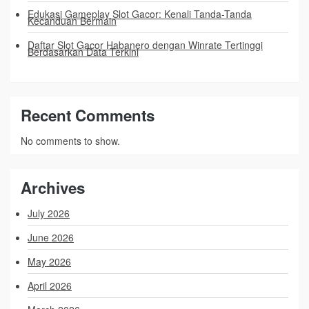
Edukasi Gameplay Slot Gacor: Kenali Tanda-Tanda
Kecanduan Bermain
Daftar Slot Gacor Habanero dengan Winrate Tertinggi
Berdasarkan Data Terkini
Recent Comments
No comments to show.
Archives
July 2026
June 2026
May 2026
April 2026