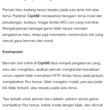
Pemain baru kadang hanya terpaku pada satu jenis slot atau
tema. Padahal,
Cipit88
menawarkan beragam tema mulai dari
petualangan, budaya, hingga fantasi MG Live yang memikat.
Mengeksplorasi berbagai game tidak hanya memberi
pengalaman baru, tetapi juga membantu menemukan slot yang
sesuai gaya bermain dan mood.
Kesimpulan
Bermain slot online di
Cipit88
bisa menjadi pengalaman yang
seru dan menghibur, asalkan pemain menghindari kesalahan
umum seperti tidak memahami RTP, terlalu fokus pada jackpot,
mengabaikan fitur bonus, tidak mengatur modal, percaya pada
trik tidak terbukti, atau terpaku pada satu tema.
Tips terbaik untuk pemain baru adalah: pahami aturan game,
manfaatkan fitur bonus, kelola modal dengan bijak, dan nikmati