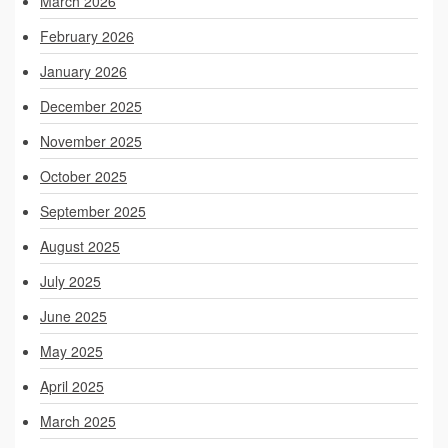
March 2026
February 2026
January 2026
December 2025
November 2025
October 2025
September 2025
August 2025
July 2025
June 2025
May 2025
April 2025
March 2025