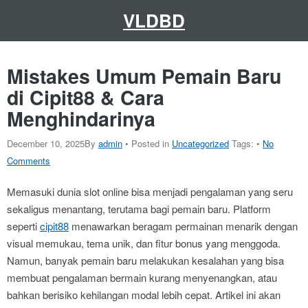
Skip
to
VLDBD
content
Mistakes Umum Pemain Baru
di Cipit88 & Cara
Menghindarinya
December 10, 2025
By
admin
• Posted in
Uncategorized
Tags: •
No
Comments
Memasuki dunia slot online bisa menjadi pengalaman yang seru
sekaligus menantang, terutama bagi pemain baru. Platform
seperti
cipit88
menawarkan beragam permainan menarik dengan
visual memukau, tema unik, dan fitur bonus yang menggoda.
Namun, banyak pemain baru melakukan kesalahan yang bisa
membuat pengalaman bermain kurang menyenangkan, atau
bahkan berisiko kehilangan modal lebih cepat. Artikel ini akan