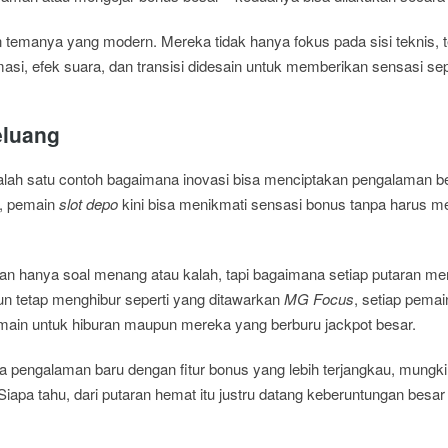
 temanya yang modern. Mereka tidak hanya fokus pada sisi teknis, t
si, efek suara, dan transisi didesain untuk memberikan sensasi sep
eluang
lah satu contoh bagaimana inovasi bisa menciptakan pengalaman b
, pemain
slot depo
kini bisa menikmati sensasi bonus tanpa harus 
n hanya soal menang atau kalah, tapi bagaimana setiap putaran 
 tetap menghibur seperti yang ditawarkan
MG Focus
, setiap pema
main untuk hiburan maupun mereka yang berburu jackpot besar.
 pengalaman baru dengan fitur bonus yang lebih terjangkau, mungk
 Siapa tahu, dari putaran hemat itu justru datang keberuntungan besar