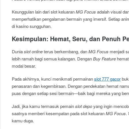
Keunggulan lain dari slot keluaran
MG Focus
adalah visual dan
memperhatikan pengalaman bermain yang imersif. Setiap anima
di kasino sungguhan.
Kesimpulan: Hemat, Seru, dan Penuh P
Dunia
slot online
terus berkembang, dan
MG Focus
menjadi sa
lebih ramah bagi semua kalangan. Dengan
Buy Feature
hemat
modal besar.
Pada akhirnya, kunci menikmati permainan
slot 777 gacor
buka
penasaran dan kegembiraan. Dengan pendekatan hemat namun
puas dengan setiap sesi bermain—baik bagi mereka yang ber
Jadi, jika kamu termasuk pemain
slot depo
yang ingin mencoba
saatnya memberi kesempatan pada slot keluaran
MG Focus
.
kamu duga.