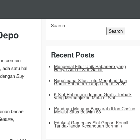
Search
Search
 Depo
Recent Posts
kan pemain
Mengenal Fitur Unik Habanero yang
 ada satu hal
Hanya Ada di Slot Gacor
dengan
Buy
Bagaimana Situs Toto Menghadirkan
Game Habanero Tanpa Lag di 2026
5 Slot Habanero dengan Grafis Terbaik
yang Memanjakan Mata di Slot
Panduan Menang Baccarat di Ion Casino
ainan benar-
Melalui Situs Betwin188
eature
,
Edukasi Gameplay Slot Gacor: Kenali
Tanda-Tanda Kecanduan Bermain