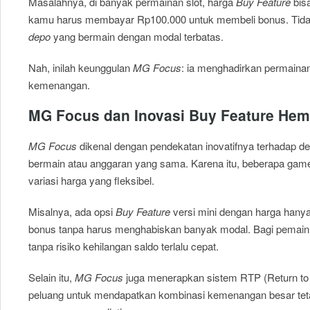
Masalahnya, di banyak permainan slot, harga
Buy Feature
bisa
kamu harus membayar Rp100.000 untuk membeli bonus. Tida
depo
yang bermain dengan modal terbatas.
Nah, inilah keunggulan
MG Focus
: ia menghadirkan permain
kemenangan.
MG Focus dan Inovasi Buy Feature Hem
MG Focus
dikenal dengan pendekatan inovatifnya terhadap 
bermain atau anggaran yang sama. Karena itu, beberapa game 
variasi harga yang fleksibel.
Misalnya, ada opsi
Buy Feature
versi mini dengan harga hanya
bonus tanpa harus menghabiskan banyak modal. Bagi pemai
tanpa risiko kehilangan saldo terlalu cepat.
Selain itu,
MG Focus
juga menerapkan sistem RTP (Return to P
peluang untuk mendapatkan kombinasi kemenangan besar tetap