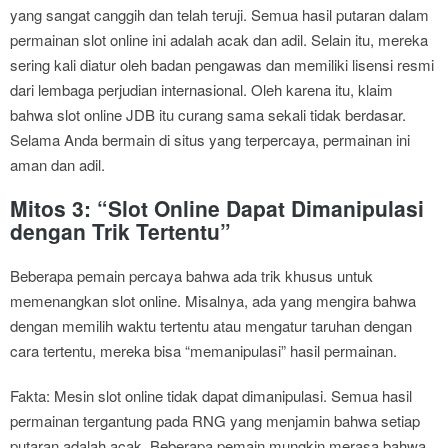
yang sangat canggih dan telah teruji. Semua hasil putaran dalam
permainan slot online ini adalah acak dan adil. Selain itu, mereka
sering kali diatur oleh badan pengawas dan memiliki lisensi resmi
dari lembaga perjudian internasional. Oleh karena itu, klaim
bahwa slot online JDB itu curang sama sekali tidak berdasar.
Selama Anda bermain di situs yang terpercaya, permainan ini
aman dan adil.
Mitos 3: “Slot Online Dapat Dimanipulasi
dengan Trik Tertentu”
Beberapa pemain percaya bahwa ada trik khusus untuk
memenangkan slot online. Misalnya, ada yang mengira bahwa
dengan memilih waktu tertentu atau mengatur taruhan dengan
cara tertentu, mereka bisa “memanipulasi” hasil permainan.
Fakta: Mesin slot online tidak dapat dimanipulasi. Semua hasil
permainan tergantung pada RNG yang menjamin bahwa setiap
putaran adalah acak. Beberapa pemain mungkin merasa bahwa