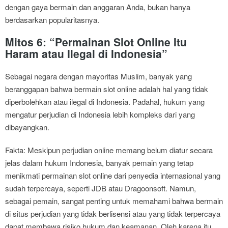
dengan gaya bermain dan anggaran Anda, bukan hanya
berdasarkan popularitasnya.
Mitos 6: “Permainan Slot Online Itu
Haram atau Ilegal di Indonesia”
Sebagai negara dengan mayoritas Muslim, banyak yang
beranggapan bahwa bermain slot online adalah hal yang tidak
diperbolehkan atau ilegal di Indonesia. Padahal, hukum yang
mengatur perjudian di Indonesia lebih kompleks dari yang
dibayangkan.
Fakta: Meskipun perjudian online memang belum diatur secara
jelas dalam hukum Indonesia, banyak pemain yang tetap
menikmati permainan slot online dari penyedia internasional yang
sudah terpercaya, seperti JDB atau Dragoonsoft. Namun,
sebagai pemain, sangat penting untuk memahami bahwa bermain
di situs perjudian yang tidak berlisensi atau yang tidak terpercaya
dapat membawa risiko hukum dan keamanan. Oleh karena itu,