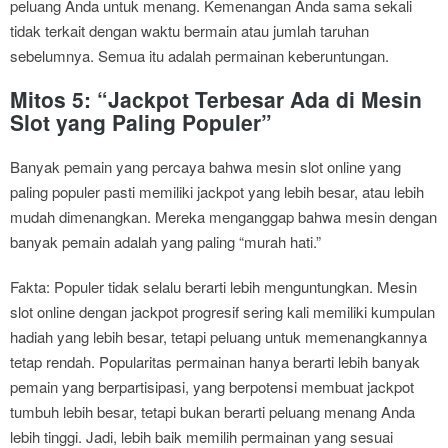
peluang Anda untuk menang. Kemenangan Anda sama sekali
tidak terkait dengan waktu bermain atau jumlah taruhan
sebelumnya. Semua itu adalah permainan keberuntungan.
Mitos 5: “Jackpot Terbesar Ada di Mesin
Slot yang Paling Populer”
Banyak pemain yang percaya bahwa mesin slot online yang
paling populer pasti memiliki jackpot yang lebih besar, atau lebih
mudah dimenangkan. Mereka menganggap bahwa mesin dengan
banyak pemain adalah yang paling “murah hati.”
Fakta: Populer tidak selalu berarti lebih menguntungkan. Mesin
slot online dengan jackpot progresif sering kali memiliki kumpulan
hadiah yang lebih besar, tetapi peluang untuk memenangkannya
tetap rendah. Popularitas permainan hanya berarti lebih banyak
pemain yang berpartisipasi, yang berpotensi membuat jackpot
tumbuh lebih besar, tetapi bukan berarti peluang menang Anda
lebih tinggi. Jadi, lebih baik memilih permainan yang sesuai