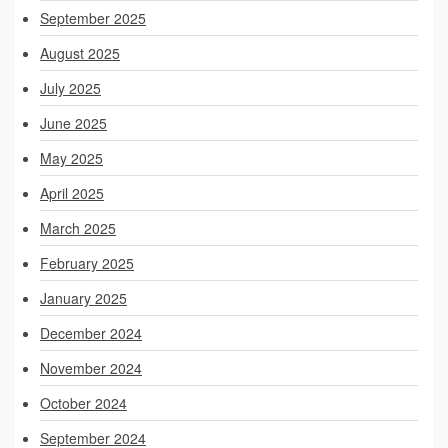
September 2025
August 2025
July 2025
June 2025
May 2025
April 2025
March 2025
February 2025
January 2025
December 2024
November 2024
October 2024
September 2024