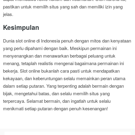
pastikan untuk memilih situs yang sah dan memiliki izin yang
jelas.
Kesimpulan
Dunia slot online di Indonesia penuh dengan mitos dan kenyataan
yang perlu dipahami dengan baik. Meskipun permainan ini
menyenangkan dan menawarkan berbagai peluang untuk
menang, tetaplah realistis mengenai bagaimana permainan ini
bekerja. Slot online bukanlah cara pasti untuk mendapatkan
kekayaan, dan keberuntungan selalu memainkan peran utama
dalam setiap putaran. Yang terpenting adalah bermain dengan
bijak, mengetahui batas, dan selalu memilih situs yang
terpercaya. Selamat bermain, dan ingatlah untuk selalu
menikmati setiap putaran dengan penuh kesenangan!