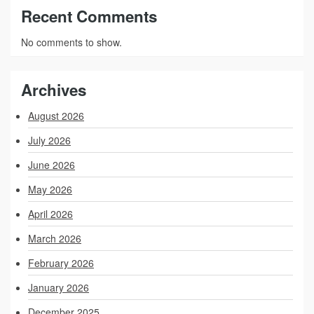
Recent Comments
No comments to show.
Archives
August 2026
July 2026
June 2026
May 2026
April 2026
March 2026
February 2026
January 2026
December 2025