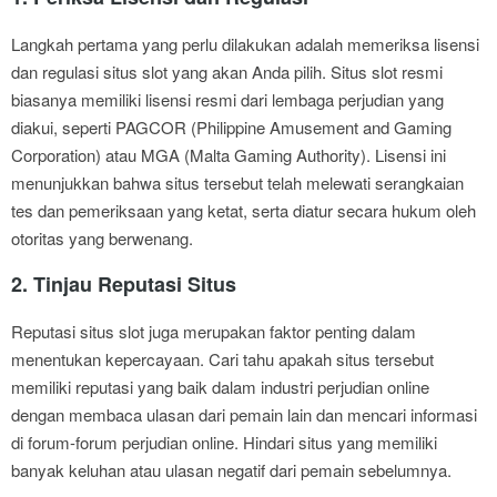
Langkah pertama yang perlu dilakukan adalah memeriksa lisensi
dan regulasi situs slot yang akan Anda pilih. Situs slot resmi
biasanya memiliki lisensi resmi dari lembaga perjudian yang
diakui, seperti PAGCOR (Philippine Amusement and Gaming
Corporation) atau MGA (Malta Gaming Authority). Lisensi ini
menunjukkan bahwa situs tersebut telah melewati serangkaian
tes dan pemeriksaan yang ketat, serta diatur secara hukum oleh
otoritas yang berwenang.
2.
Tinjau Reputasi Situs
Reputasi situs slot juga merupakan faktor penting dalam
menentukan kepercayaan. Cari tahu apakah situs tersebut
memiliki reputasi yang baik dalam industri perjudian online
dengan membaca ulasan dari pemain lain dan mencari informasi
di forum-forum perjudian online. Hindari situs yang memiliki
banyak keluhan atau ulasan negatif dari pemain sebelumnya.