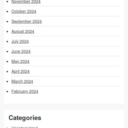
November 2024
October 2024
September 2024
August 2024
July 2024
June 2024
May 2024
April 2024
March 2024
February 2024
Categories