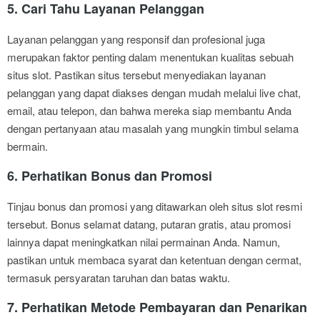
5.
Cari Tahu Layanan Pelanggan
Layanan pelanggan yang responsif dan profesional juga
merupakan faktor penting dalam menentukan kualitas sebuah
situs slot. Pastikan situs tersebut menyediakan layanan
pelanggan yang dapat diakses dengan mudah melalui live chat,
email, atau telepon, dan bahwa mereka siap membantu Anda
dengan pertanyaan atau masalah yang mungkin timbul selama
bermain.
6.
Perhatikan Bonus dan Promosi
Tinjau bonus dan promosi yang ditawarkan oleh situs slot resmi
tersebut. Bonus selamat datang, putaran gratis, atau promosi
lainnya dapat meningkatkan nilai permainan Anda. Namun,
pastikan untuk membaca syarat dan ketentuan dengan cermat,
termasuk persyaratan taruhan dan batas waktu.
7.
Perhatikan Metode Pembayaran dan Penarikan