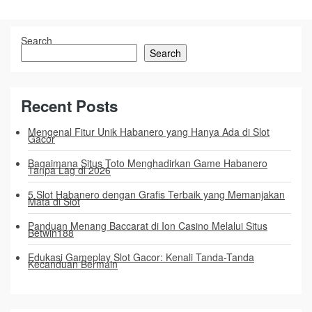
Search
Search
Recent Posts
Mengenal Fitur Unik Habanero yang Hanya Ada di Slot
Gacor
Bagaimana Situs Toto Menghadirkan Game Habanero
Tanpa Lag di 2026
5 Slot Habanero dengan Grafis Terbaik yang Memanjakan
Mata di Slot
Panduan Menang Baccarat di Ion Casino Melalui Situs
Betwin188
Edukasi Gameplay Slot Gacor: Kenali Tanda-Tanda
Kecanduan Bermain