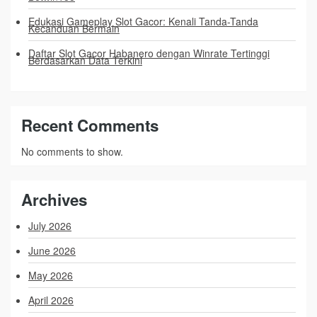
Edukasi Gameplay Slot Gacor: Kenali Tanda-Tanda
Kecanduan Bermain
Daftar Slot Gacor Habanero dengan Winrate Tertinggi
Berdasarkan Data Terkini
Recent Comments
No comments to show.
Archives
July 2026
June 2026
May 2026
April 2026