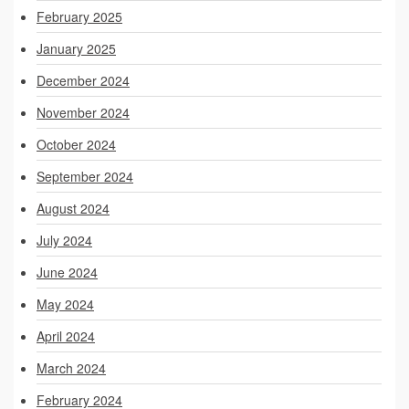
February 2025
January 2025
December 2024
November 2024
October 2024
September 2024
August 2024
July 2024
June 2024
May 2024
April 2024
March 2024
February 2024