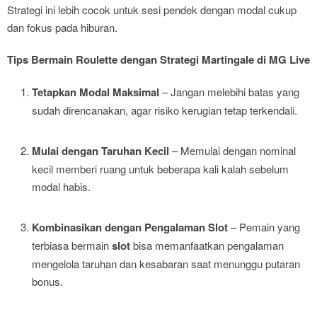
Strategi ini lebih cocok untuk sesi pendek dengan modal cukup
dan fokus pada hiburan.
Tips Bermain Roulette dengan Strategi Martingale di MG Live
Tetapkan Modal Maksimal
– Jangan melebihi batas yang
sudah direncanakan, agar risiko kerugian tetap terkendali.
Mulai dengan Taruhan Kecil
– Memulai dengan nominal
kecil memberi ruang untuk beberapa kali kalah sebelum
modal habis.
Kombinasikan dengan Pengalaman Slot
– Pemain yang
terbiasa bermain
slot
bisa memanfaatkan pengalaman
mengelola taruhan dan kesabaran saat menunggu putaran
bonus.