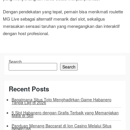
Dengan pendekatan yang tepat, pemain bisa menikmati roulette
MG Live sebagai alternatif menarik dari slot, sekaligus
merasakan sensasi taruhan yang menegangkan dan interaktif
dengan host profesional.
Search
Search
Recent Posts
Bagaimana Situs Toto Menghadirkan Game Habanero
Tanpa Lag di 2026
5 Slot Habanero dengan Grafis Terbaik yang Memanjakan
Mata di Slot
Panduan Menang Baccarat di Ion Casino Melalui Situs
Betwin188