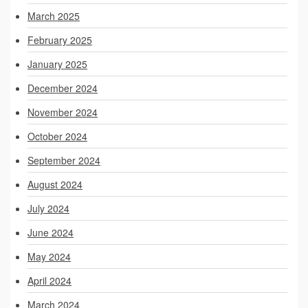
March 2025
February 2025
January 2025
December 2024
November 2024
October 2024
September 2024
August 2024
July 2024
June 2024
May 2024
April 2024
March 2024