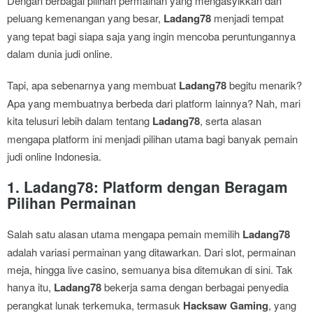
Dengan berbagai pilihan permainan yang mengasyikkan dan
peluang kemenangan yang besar,
Ladang78
menjadi tempat
yang tepat bagi siapa saja yang ingin mencoba peruntungannya
dalam dunia judi online.
Tapi, apa sebenarnya yang membuat
Ladang78
begitu menarik?
Apa yang membuatnya berbeda dari platform lainnya? Nah, mari
kita telusuri lebih dalam tentang
Ladang78
, serta alasan
mengapa platform ini menjadi pilihan utama bagi banyak pemain
judi online Indonesia.
1.
Ladang78: Platform dengan Beragam
Pilihan Permainan
Salah satu alasan utama mengapa pemain memilih
Ladang78
adalah variasi permainan yang ditawarkan. Dari slot, permainan
meja, hingga live casino, semuanya bisa ditemukan di sini. Tak
hanya itu,
Ladang78
bekerja sama dengan berbagai penyedia
perangkat lunak terkemuka, termasuk
Hacksaw Gaming
, yang