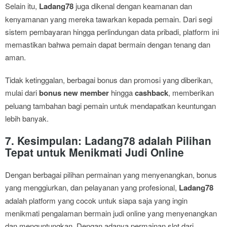
Selain itu,
Ladang78
juga dikenal dengan keamanan dan
kenyamanan yang mereka tawarkan kepada pemain. Dari segi
sistem pembayaran hingga perlindungan data pribadi, platform ini
memastikan bahwa pemain dapat bermain dengan tenang dan
aman.
Tidak ketinggalan, berbagai bonus dan promosi yang diberikan,
mulai dari
bonus new member
hingga
cashback
, memberikan
peluang tambahan bagi pemain untuk mendapatkan keuntungan
lebih banyak.
7.
Kesimpulan: Ladang78 adalah Pilihan
Tepat untuk Menikmati Judi Online
Dengan berbagai pilihan permainan yang menyenangkan, bonus
yang menggiurkan, dan pelayanan yang profesional,
Ladang78
adalah platform yang cocok untuk siapa saja yang ingin
menikmati pengalaman bermain judi online yang menyenangkan
dan menguntungkan. Dengan adanya permainan slot dari