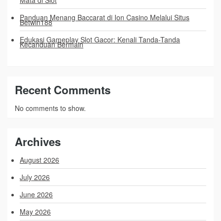
Mata di Slot
Panduan Menang Baccarat di Ion Casino Melalui Situs
Betwin188
Edukasi Gameplay Slot Gacor: Kenali Tanda-Tanda
Kecanduan Bermain
Recent Comments
No comments to show.
Archives
August 2026
July 2026
June 2026
May 2026