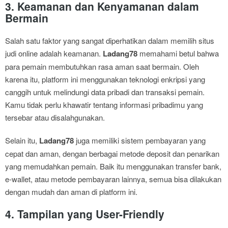
3.
Keamanan dan Kenyamanan dalam
Bermain
Salah satu faktor yang sangat diperhatikan dalam memilih situs
judi online adalah keamanan.
Ladang78
memahami betul bahwa
para pemain membutuhkan rasa aman saat bermain. Oleh
karena itu, platform ini menggunakan teknologi enkripsi yang
canggih untuk melindungi data pribadi dan transaksi pemain.
Kamu tidak perlu khawatir tentang informasi pribadimu yang
tersebar atau disalahgunakan.
Selain itu,
Ladang78
juga memiliki sistem pembayaran yang
cepat dan aman, dengan berbagai metode deposit dan penarikan
yang memudahkan pemain. Baik itu menggunakan transfer bank,
e-wallet, atau metode pembayaran lainnya, semua bisa dilakukan
dengan mudah dan aman di platform ini.
4.
Tampilan yang User-Friendly