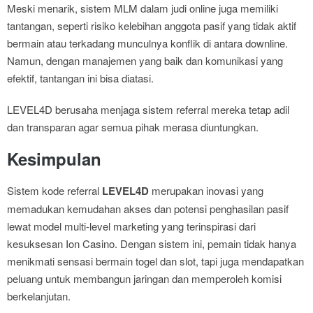
Meski menarik, sistem MLM dalam judi online juga memiliki
tantangan, seperti risiko kelebihan anggota pasif yang tidak aktif
bermain atau terkadang munculnya konflik di antara downline.
Namun, dengan manajemen yang baik dan komunikasi yang
efektif, tantangan ini bisa diatasi.
LEVEL4D berusaha menjaga sistem referral mereka tetap adil
dan transparan agar semua pihak merasa diuntungkan.
Kesimpulan
Sistem kode referral
LEVEL4D
merupakan inovasi yang
memadukan kemudahan akses dan potensi penghasilan pasif
lewat model multi-level marketing yang terinspirasi dari
kesuksesan Ion Casino. Dengan sistem ini, pemain tidak hanya
menikmati sensasi bermain togel dan slot, tapi juga mendapatkan
peluang untuk membangun jaringan dan memperoleh komisi
berkelanjutan.