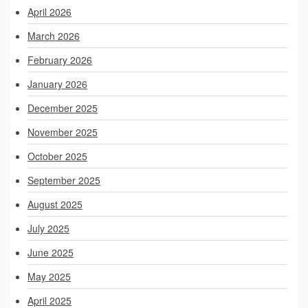
April 2026
March 2026
February 2026
January 2026
December 2025
November 2025
October 2025
September 2025
August 2025
July 2025
June 2025
May 2025
April 2025