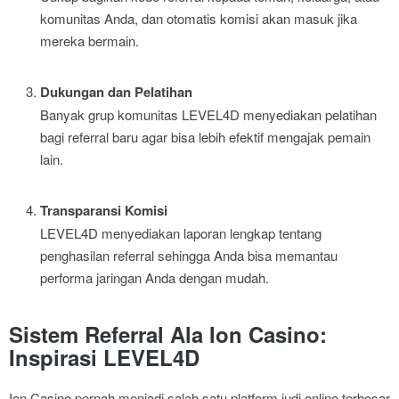
komunitas Anda, dan otomatis komisi akan masuk jika
mereka bermain.
Dukungan dan Pelatihan
Banyak grup komunitas LEVEL4D menyediakan pelatihan
bagi referral baru agar bisa lebih efektif mengajak pemain
lain.
Transparansi Komisi
LEVEL4D menyediakan laporan lengkap tentang
penghasilan referral sehingga Anda bisa memantau
performa jaringan Anda dengan mudah.
Sistem Referral Ala Ion Casino:
Inspirasi LEVEL4D
Ion Casino pernah menjadi salah satu platform judi online terbesar