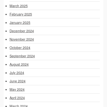
March 2025
February 2025
January 2025
December 2024
November 2024
October 2024
September 2024
August 2024
July 2024
June 2024
May 2024
April 2024
March 2024