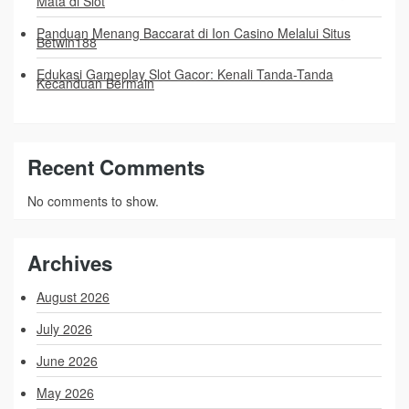
Mata di Slot
Panduan Menang Baccarat di Ion Casino Melalui Situs
Betwin188
Edukasi Gameplay Slot Gacor: Kenali Tanda-Tanda
Kecanduan Bermain
Recent Comments
No comments to show.
Archives
August 2026
July 2026
June 2026
May 2026