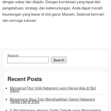
dengan sabar dan disiplin. Dengan kombinasi yang tepat dari
pengetahuan, strategi, dan keberuntungan, Anda dapat meraih
keuntungan yang besar di slot gacor Maxwin. Selamat bermain
dan semoga sukses!
Search
Search
Recent Posts
Mengenal Fitur Unik Habanero yang Hanya Ada di Slot
Gacor
Bagaimana Situs Toto Menghadirkan Game Habanero
Tanpa Lag di 2026
5 Slot Habanero dengan Grafis Terbaik yang Memanjakan