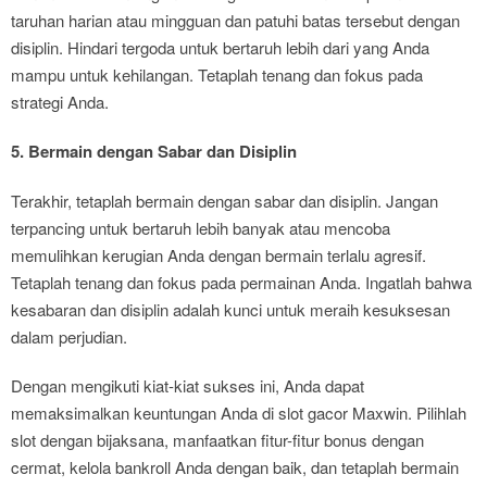
taruhan harian atau mingguan dan patuhi batas tersebut dengan
disiplin. Hindari tergoda untuk bertaruh lebih dari yang Anda
mampu untuk kehilangan. Tetaplah tenang dan fokus pada
strategi Anda.
5. Bermain dengan Sabar dan Disiplin
Terakhir, tetaplah bermain dengan sabar dan disiplin. Jangan
terpancing untuk bertaruh lebih banyak atau mencoba
memulihkan kerugian Anda dengan bermain terlalu agresif.
Tetaplah tenang dan fokus pada permainan Anda. Ingatlah bahwa
kesabaran dan disiplin adalah kunci untuk meraih kesuksesan
dalam perjudian.
Dengan mengikuti kiat-kiat sukses ini, Anda dapat
memaksimalkan keuntungan Anda di slot gacor Maxwin. Pilihlah
slot dengan bijaksana, manfaatkan fitur-fitur bonus dengan
cermat, kelola bankroll Anda dengan baik, dan tetaplah bermain