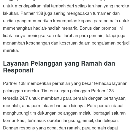
untuk mendapatkan nilai tambah dari setiap taruhan yang mereka
lakukan. Partner 138 juga sering mengadakan turnamen dan
undian yang memberikan kesempatan kepada para pemain untuk
memenangkan hadiah-hadiah menarik. Bonus dan promosi ini
tidak hanya meningkatkan nilai taruhan para pemain, tetapi juga
menambah kesenangan dan keseruan dalam pengalaman berjudi
mereka.
Layanan Pelanggan yang Ramah dan
Responsif
Partner 138 memberikan perhatian yang besar terhadap layanan
pelanggan mereka. Tim dukungan pelanggan Partner 138
tersedia 24/7 untuk membantu para pemain dengan pertanyaan,
masalah, atau permintaan bantuan lainnya. Para pemain dapat
menghubungi tim dukungan pelanggan melalui berbagai saluran
komunikasi, termasuk obrolan langsung, email, dan telepon.
Dengan respons yang cepat dan ramah, para pemain dapat