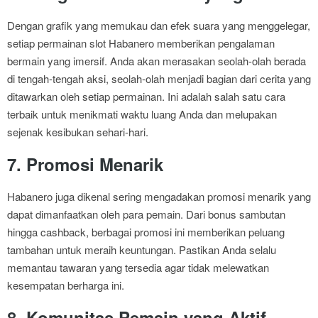
Dengan grafik yang memukau dan efek suara yang menggelegar,
setiap permainan slot Habanero memberikan pengalaman
bermain yang imersif. Anda akan merasakan seolah-olah berada
di tengah-tengah aksi, seolah-olah menjadi bagian dari cerita yang
ditawarkan oleh setiap permainan. Ini adalah salah satu cara
terbaik untuk menikmati waktu luang Anda dan melupakan
sejenak kesibukan sehari-hari.
7. Promosi Menarik
Habanero juga dikenal sering mengadakan promosi menarik yang
dapat dimanfaatkan oleh para pemain. Dari bonus sambutan
hingga cashback, berbagai promosi ini memberikan peluang
tambahan untuk meraih keuntungan. Pastikan Anda selalu
memantau tawaran yang tersedia agar tidak melewatkan
kesempatan berharga ini.
8. Komunitas Pemain yang Aktif