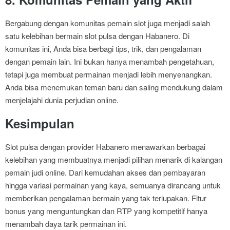
Bergabung dengan komunitas pemain slot juga menjadi salah
satu kelebihan bermain slot pulsa dengan Habanero. Di
komunitas ini, Anda bisa berbagi tips, trik, dan pengalaman
dengan pemain lain. Ini bukan hanya menambah pengetahuan,
tetapi juga membuat permainan menjadi lebih menyenangkan.
Anda bisa menemukan teman baru dan saling mendukung dalam
menjelajahi dunia perjudian online.
Kesimpulan
Slot pulsa dengan provider Habanero menawarkan berbagai
kelebihan yang membuatnya menjadi pilihan menarik di kalangan
pemain judi online. Dari kemudahan akses dan pembayaran
hingga variasi permainan yang kaya, semuanya dirancang untuk
memberikan pengalaman bermain yang tak terlupakan. Fitur
bonus yang menguntungkan dan RTP yang kompetitif hanya
menambah daya tarik permainan ini.