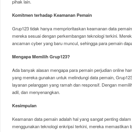
pihak lain.
Komitmen terhadap Keamanan Pemain
Grup123 tidak hanya memprioritaskan keamanan data pemain,
mereka sesuai dengan perkembangan teknologi terkini. Mere
ancaman cyber yang baru muncul, sehingga para pemain dapa
Mengapa Memilih Grup123?
Ada banyak alasan mengapa para pemain perjudian online harus
yang mereka gunakan untuk melindungi data pemain, Grup123
layanan pelanggan yang ramah dan responsif. Dengan memilih
adil, dan menyenangkan.
Kesimpulan
Keamanan data pemain adalah hal yang sangat penting dalam 
menggunakan teknologi enkripsi terkini, mereka memastikan ba