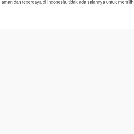
ng aman dan tepercaya di Indonesia, tidak ada salahnya untuk memili