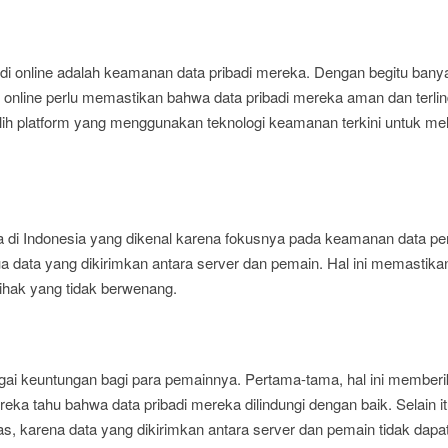
udi online adalah keamanan data pribadi mereka. Dengan begitu ban
an online perlu memastikan bahwa data pribadi mereka aman dan terlin
ilih platform yang menggunakan teknologi keamanan terkini untuk mel
ka di Indonesia yang dikenal karena fokusnya pada keamanan data p
ua data yang dikirimkan antara server dan pemain. Hal ini memastik
pihak yang tidak berwenang.
ai keuntungan bagi para pemainnya. Pertama-tama, hal ini memberi
a tahu bahwa data pribadi mereka dilindungi dengan baik. Selain itu
tas, karena data yang dikirimkan antara server dan pemain tidak dapa