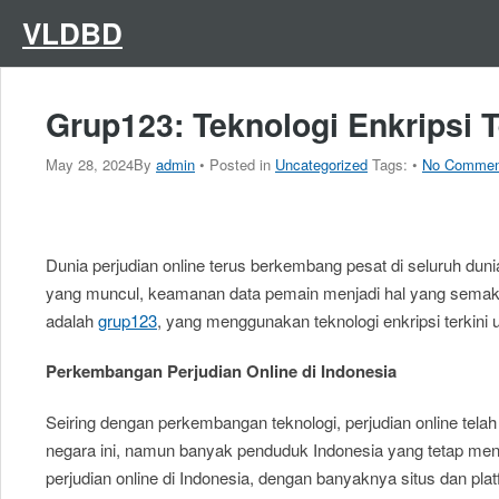
Skip
to
VLDBD
content
Grup123: Teknologi Enkripsi 
May 28, 2024
By
admin
• Posted in
Uncategorized
Tags: •
No Commen
Dunia perjudian online terus berkembang pesat di seluruh dun
yang muncul, keamanan data pemain menjadi hal yang semakin 
adalah
grup123
, yang menggunakan teknologi enkripsi terkini
Perkembangan Perjudian Online di Indonesia
Seiring dengan perkembangan teknologi, perjudian online telah
negara ini, namun banyak penduduk Indonesia yang tetap menca
perjudian online di Indonesia, dengan banyaknya situs dan pla