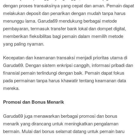
dengan proses transaksinya yang cepat dan aman. Pemain dapat
melakukan deposit dan penarikan dengan mudah tanpa harus
menunggu lama. Garuda69 mendukung berbagai metode
pembayaran, termasuk transfer bank lokal dan dompet digital,
memberikan fleksibilitas bagi pemain dalam memilih metode
yang paling nyaman.
Kecepatan dan keamanan transaksi menjadi prioritas utama di
Garuda69. Dengan sistem enkripsi canggih, informasi pribadi dan
finansial pemain terlindungi dengan baik. Pemain dapat fokus
pada permainan tanpa harus khawatir tentang keamanan data
mereka.
Promosi dan Bonus Menarik
Garuda69 juga menawarkan berbagai promosi dan bonus
menarik yang dirancang untuk meningkatkan pengalaman
bermain. Mulai dari bonus selamat datang untuk pemain baru