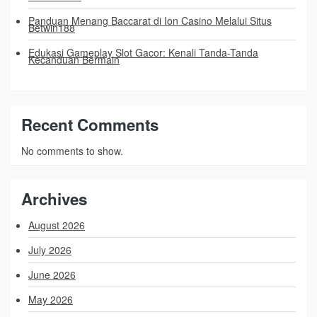
Panduan Menang Baccarat di Ion Casino Melalui Situs
Betwin188
Edukasi Gameplay Slot Gacor: Kenali Tanda-Tanda
Kecanduan Bermain
Recent Comments
No comments to show.
Archives
August 2026
July 2026
June 2026
May 2026