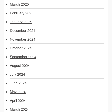
March 2025
February 2025
January 2025
December 2024
November 2024
October 2024
September 2024
August 2024
July 2024
June 2024
May 2024
April 2024
March 2024