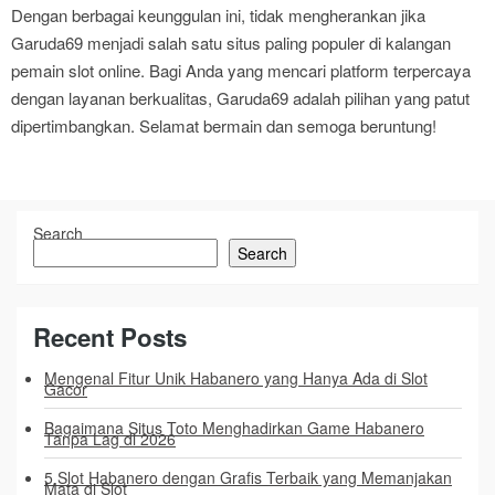
Dengan berbagai keunggulan ini, tidak mengherankan jika
Garuda69 menjadi salah satu situs paling populer di kalangan
pemain slot online. Bagi Anda yang mencari platform terpercaya
dengan layanan berkualitas, Garuda69 adalah pilihan yang patut
dipertimbangkan. Selamat bermain dan semoga beruntung!
Search
Search
Recent Posts
Mengenal Fitur Unik Habanero yang Hanya Ada di Slot
Gacor
Bagaimana Situs Toto Menghadirkan Game Habanero
Tanpa Lag di 2026
5 Slot Habanero dengan Grafis Terbaik yang Memanjakan
Mata di Slot