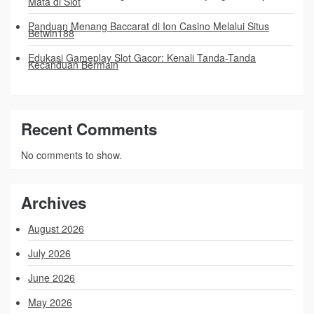
Mata di Slot
Panduan Menang Baccarat di Ion Casino Melalui Situs
Betwin188
Edukasi Gameplay Slot Gacor: Kenali Tanda-Tanda
Kecanduan Bermain
Recent Comments
No comments to show.
Archives
August 2026
July 2026
June 2026
May 2026