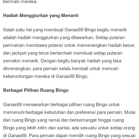
bermain mereka.
Hadiah Menggiurkan yang Menanti
Salah satu hal yang membuat Ganas69 Bingo begitu menarik
adalah hadiah menggiurkan yang ditawarkan. Setiap putaran
permainan membawa potensi untuk memenangkan hadiah besar,
dan jackpot yang terus bertambah membuat setiap putaran
semakin menarik. Dengan begitu banyak hadiah yang bisa
dimenangkan, para pemain selalu kembali untuk mencari
keberuntungan mereka di Ganas69 Bingo.
Berbagai Pilihan Ruang Bingo
Ganas69 menawarkan berbagai pilihan ruang Bingo untuk
memenuhi berbagai kebutuhan dan preferensi para pemain. Mulai
dari ruang Bingo yang ramai dan bersemangat hingga ruang
Bingo yang lebih intim dan santai, ada sesuatu untuk setiap orang
di Ganas69. Para pemain dapat memilih ruang Bingo yang sesuai