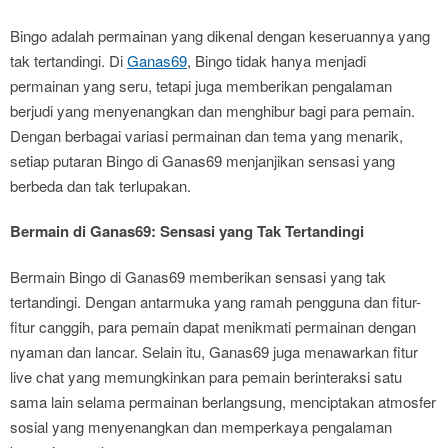
Bingo adalah permainan yang dikenal dengan keseruannya yang
tak tertandingi. Di
Ganas69
, Bingo tidak hanya menjadi
permainan yang seru, tetapi juga memberikan pengalaman
berjudi yang menyenangkan dan menghibur bagi para pemain.
Dengan berbagai variasi permainan dan tema yang menarik,
setiap putaran Bingo di Ganas69 menjanjikan sensasi yang
berbeda dan tak terlupakan.
Bermain di Ganas69: Sensasi yang Tak Tertandingi
Bermain Bingo di Ganas69 memberikan sensasi yang tak
tertandingi. Dengan antarmuka yang ramah pengguna dan fitur-
fitur canggih, para pemain dapat menikmati permainan dengan
nyaman dan lancar. Selain itu, Ganas69 juga menawarkan fitur
live chat yang memungkinkan para pemain berinteraksi satu
sama lain selama permainan berlangsung, menciptakan atmosfer
sosial yang menyenangkan dan memperkaya pengalaman