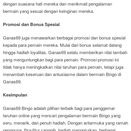
dengan suasana hati mereka dan menikmati pengalaman
bermain yang sesuai dengan keinginan mereka.
Promosi dan Bonus Spesial
Ganas69 juga menawarkan berbagai promosi dan bonus spesial
kepada para pemain mereka. Mulai dari bonus selamat datang
hingga hadiah loyalitas, Ganas69 selalu memberikan nilai tambah
yang menguntungkan bagi para pemain. Promosi-promosi ini
tidak hanya meningkatkan nilai taruhan para pemain, tetapi juga
menambah keseruan dan antusiasme dalam bermain Bingo di
Ganas69.
Kesimpulan
Ganas69 Bingo adalah pilihan terbaik bagi para penggemar
taruhan online yang mencari pengalaman bermain Bingo yang
seru, menarik, dan penuh hadiah. Dengan antarmuka yang ramah
pengguna, fitur-fitur canggih, hadiah menggiurkan, berbagai