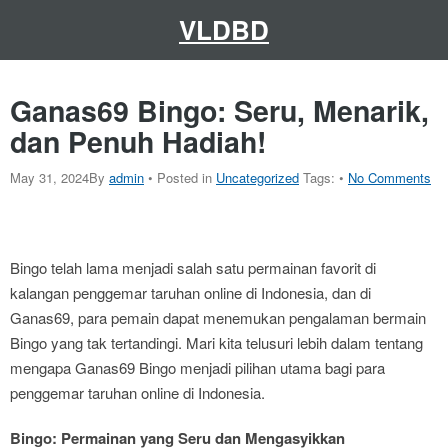
Skip
to
VLDBD
content
Ganas69 Bingo: Seru, Menarik,
dan Penuh Hadiah!
May 31, 2024
By
admin
• Posted in
Uncategorized
Tags: •
No Comments
Bingo telah lama menjadi salah satu permainan favorit di
kalangan penggemar taruhan online di Indonesia, dan di
Ganas69, para pemain dapat menemukan pengalaman bermain
Bingo yang tak tertandingi. Mari kita telusuri lebih dalam tentang
mengapa Ganas69 Bingo menjadi pilihan utama bagi para
penggemar taruhan online di Indonesia.
Bingo: Permainan yang Seru dan Mengasyikkan