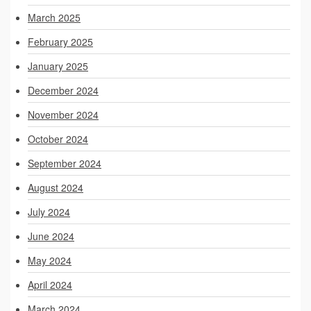
March 2025
February 2025
January 2025
December 2024
November 2024
October 2024
September 2024
August 2024
July 2024
June 2024
May 2024
April 2024
March 2024