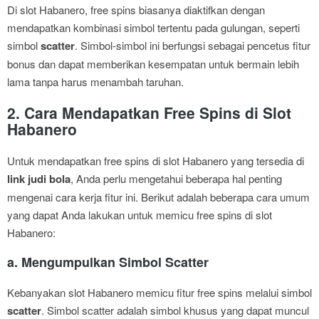
Di slot Habanero, free spins biasanya diaktifkan dengan
mendapatkan kombinasi simbol tertentu pada gulungan, seperti
simbol
scatter
. Simbol-simbol ini berfungsi sebagai pencetus fitur
bonus dan dapat memberikan kesempatan untuk bermain lebih
lama tanpa harus menambah taruhan.
2.
Cara Mendapatkan Free Spins di Slot
Habanero
Untuk mendapatkan free spins di slot Habanero yang tersedia di
link judi bola
, Anda perlu mengetahui beberapa hal penting
mengenai cara kerja fitur ini. Berikut adalah beberapa cara umum
yang dapat Anda lakukan untuk memicu free spins di slot
Habanero:
a.
Mengumpulkan Simbol Scatter
Kebanyakan slot Habanero memicu fitur free spins melalui simbol
scatter
. Simbol scatter adalah simbol khusus yang dapat muncul