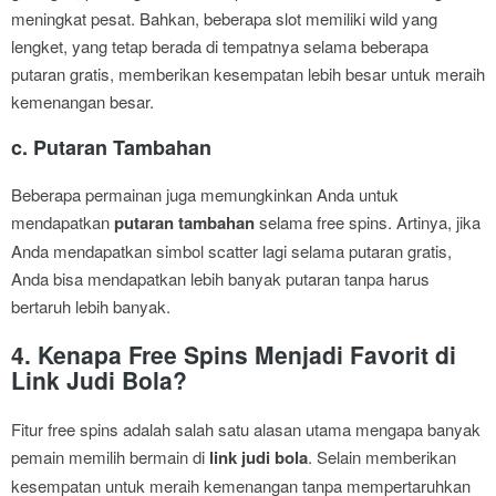
meningkat pesat. Bahkan, beberapa slot memiliki wild yang
lengket, yang tetap berada di tempatnya selama beberapa
putaran gratis, memberikan kesempatan lebih besar untuk meraih
kemenangan besar.
c.
Putaran Tambahan
Beberapa permainan juga memungkinkan Anda untuk
mendapatkan
putaran tambahan
selama free spins. Artinya, jika
Anda mendapatkan simbol scatter lagi selama putaran gratis,
Anda bisa mendapatkan lebih banyak putaran tanpa harus
bertaruh lebih banyak.
4.
Kenapa Free Spins Menjadi Favorit di
Link Judi Bola?
Fitur free spins adalah salah satu alasan utama mengapa banyak
pemain memilih bermain di
link judi bola
. Selain memberikan
kesempatan untuk meraih kemenangan tanpa mempertaruhkan