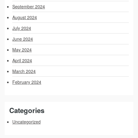
September 2024
August 2024
July 2024
June 2024
May 2024
April 2024
March 2024
February 2024
Categories
Uncategorized