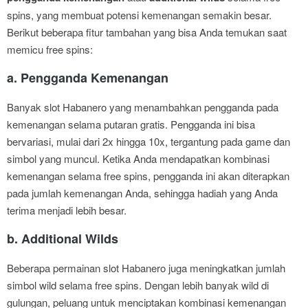
spins, yang membuat potensi kemenangan semakin besar.
Berikut beberapa fitur tambahan yang bisa Anda temukan saat
memicu free spins:
a.
Pengganda Kemenangan
Banyak slot Habanero yang menambahkan pengganda pada
kemenangan selama putaran gratis. Pengganda ini bisa
bervariasi, mulai dari 2x hingga 10x, tergantung pada game dan
simbol yang muncul. Ketika Anda mendapatkan kombinasi
kemenangan selama free spins, pengganda ini akan diterapkan
pada jumlah kemenangan Anda, sehingga hadiah yang Anda
terima menjadi lebih besar.
b.
Additional Wilds
Beberapa permainan slot Habanero juga meningkatkan jumlah
simbol wild selama free spins. Dengan lebih banyak wild di
gulungan, peluang untuk menciptakan kombinasi kemenangan