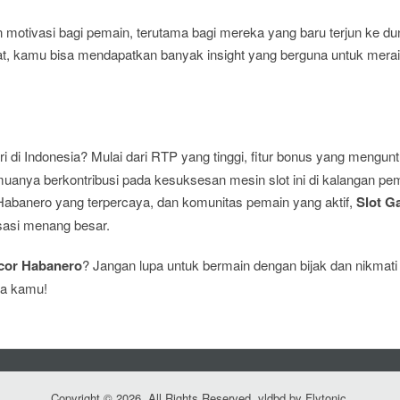
otivasi bagi pemain, terutama bagi mereka yang baru terjun ke dun
at, kamu bisa mendapatkan banyak insight yang berguna untuk mera
i di Indonesia? Mulai dari RTP yang tinggi, fitur bonus yang mengun
semuanya berkontribusi pada kesuksesan mesin slot ini di kalangan pe
Habanero yang terpercaya, dan komunitas pemain yang aktif,
Slot G
sasi menang besar.
cor Habanero
? Jangan lupa untuk bermain dengan bijak dan nikmati 
da kamu!
Copyright © 2026. All Rights Reserved.
vldbd
by Flytonic.