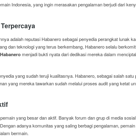
 pemain Indonesia, yang ingin merasakan pengalaman berjudi dari ke
 Terpercaya
 lainnya adalah reputasi Habanero sebagai penyedia perangkat lunak k
jang dan teknologi yang terus berkembang, Habanero selalu berkomi
 Habanero
menjadi bukti nyata dari dedikasi mereka dalam mencipt
yedia yang sudah teruji kualitasnya. Habanero, sebagai salah satu
nan yang mereka tawarkan sudah melalui proses audit yang ketat u
tif
pemain yang besar dan aktif. Banyak forum dan grup di media sosia
i. Dengan adanya komunitas yang saling berbagi pengalaman, pemain
alam bermain.