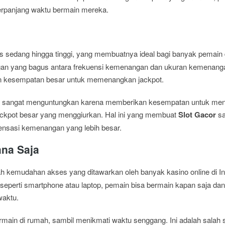
perpanjang waktu bermain mereka.
tas sedang hingga tinggi, yang membuatnya ideal bagi banyak pemain 
gan yang bagus antara frekuensi kemenangan dan ukuran kemenanga
n kesempatan besar untuk memenangkan jackpot.
gi ini sangat menguntungkan karena memberikan kesempatan untuk me
ackpot besar yang menggiurkan. Hal ini yang membuat
Slot Gacor
sa
ensasi kemenangan yang lebih besar.
na Saja
h kemudahan akses yang ditawarkan oleh banyak kasino online di In
seperti smartphone atau laptop, pemain bisa bermain kapan saja dan
waktu.
ain di rumah, sambil menikmati waktu senggang. Ini adalah salah 