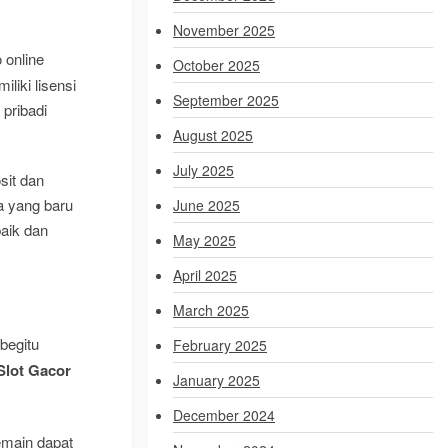
November 2025
 online
October 2025
liki lisensi
September 2025
pribadi
August 2025
July 2025
sit dan
a yang baru
June 2025
baik dan
May 2025
April 2025
March 2025
begitu
February 2025
Slot Gacor
January 2025
December 2024
emain dapat