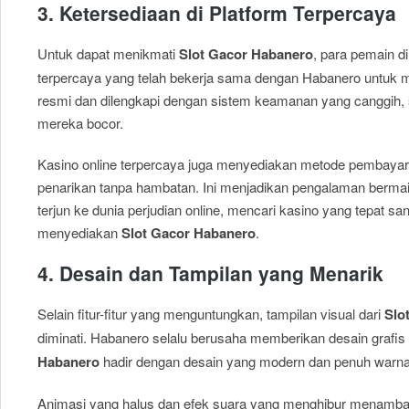
3. Ketersediaan di Platform Terpercaya
Untuk dapat menikmati
Slot Gacor Habanero
, para pemain d
terpercaya yang telah bekerja sama dengan Habanero untuk men
resmi dan dilengkapi dengan sistem keamanan yang canggih, 
mereka bocor.
Kasino online terpercaya juga menyediakan metode pembaya
penarikan tanpa hambatan. Ini menjadikan pengalaman bermai
terjun ke dunia perjudian online, mencari kasino yang tepat san
menyediakan
Slot Gacor Habanero
.
4. Desain dan Tampilan yang Menarik
Selain fitur-fitur yang menguntungkan, tampilan visual dari
Slo
diminati. Habanero selalu berusaha memberikan desain grafis
Habanero
hadir dengan desain yang modern dan penuh warn
Animasi yang halus dan efek suara yang menghibur menambah