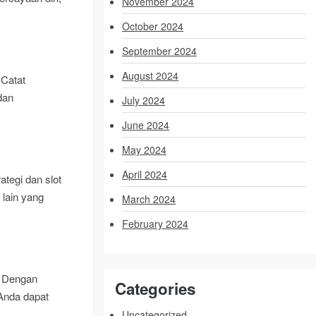
November 2024
October 2024
September 2024
August 2024
 Catat
dan
July 2024
June 2024
May 2024
April 2024
tegi dan slot
lain yang
March 2024
February 2024
. Dengan
Categories
Anda dapat
Uncategorized