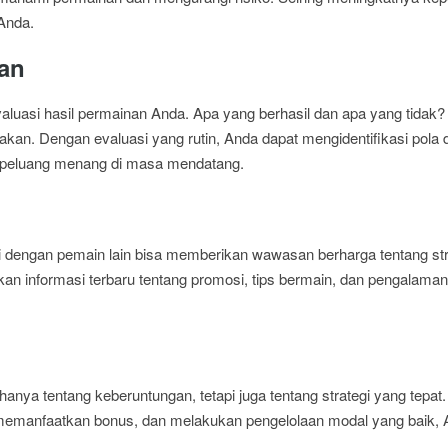
Anda.
man
luasi hasil permainan Anda. Apa yang berhasil dan apa yang tidak?
kan. Dengan evaluasi yang rutin, Anda dapat mengidentifikasi pola 
 peluang menang di masa mendatang.
i dengan pemain lain bisa memberikan wawasan berharga tentang stra
 informasi terbaru tentang promosi, tips bermain, dan pengalaman 
nya tentang keberuntungan, tetapi juga tentang strategi yang tepat
 memanfaatkan bonus, dan melakukan pengelolaan modal yang baik, 