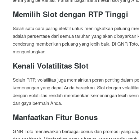
Memilih Slot dengan RTP Tinggi
Salah satu cara paling efektif untuk meningkatkan peluang me
adalah persentase dari semua taruhan yang akan dibayarkan 
cenderung memberikan peluang yang lebih baik. Di GNR Toto, 
menguntungkan.
Kenali Volatilitas Slot
Selain RTP, volatilitas juga memainkan peran penting dalam p
kemenangan yang dapat Anda harapkan. Slot dengan volatilita
dengan volatilitas rendah memberikan kemenangan lebih sering 
dan gaya bermain Anda.
Manfaatkan Fitur Bonus
GNR Toto menawarkan berbagai bonus dan promosi yang dapa
dan cashback. Manfaatkan semua bonus yang tersedia untuk