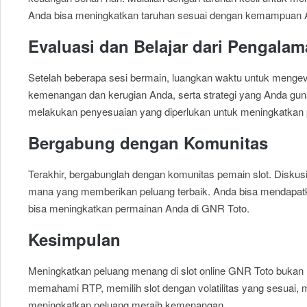
Anda bisa meningkatkan taruhan sesuai dengan kemampuan 
Evaluasi dan Belajar dari Pengala
Setelah beberapa sesi bermain, luangkan waktu untuk mengeva
kemenangan dan kerugian Anda, serta strategi yang Anda guna
melakukan penyesuaian yang diperlukan untuk meningkatkan
Bergabung dengan Komunitas
Terakhir, bergabunglah dengan komunitas pemain slot. Diskus
mana yang memberikan peluang terbaik. Anda bisa mendapatkan
bisa meningkatkan permainan Anda di GNR Toto.
Kesimpulan
Meningkatkan peluang menang di slot online GNR Toto bukan ha
memahami RTP, memilih slot dengan volatilitas yang sesuai,
meningkatkan peluang meraih kemenangan.