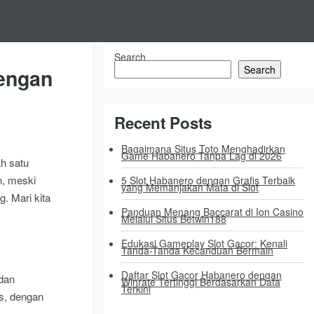
Search
Search
dengan
Recent Posts
Bagaimana Situs Toto Menghadirkan
Game Habanero Tanpa Lag di 2026
ah satu
n, meski
5 Slot Habanero dengan Grafis Terbaik
yang Memanjakan Mata di Slot
. Mari kita
Panduan Menang Baccarat di Ion Casino
Melalui Situs Betwin188
Edukasi Gameplay Slot Gacor: Kenali
Tanda-Tanda Kecanduan Bermain
Daftar Slot Gacor Habanero dengan
 dan
Winrate Tertinggi Berdasarkan Data
Terkini
s, dengan