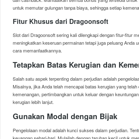
untuk memutar gulungan tanpa biaya, sehingga setiap kemena
Fitur Khusus dari Dragoonsoft
Slot dari Dragoonsoft sering kali dilengkapi dengan fitur-fitur me
meningkatkan keseruan permainan tetapi juga peluang Anda u
cara memanfaatkannya.
Tetapkan Batas Kerugian dan Kem
Salah satu aspek terpenting dalam perjudian adalah pengelol
Misalnya, jika Anda telah mencapai batas kerugian yang telah d
kemenangan, pertimbangkan untuk keluar dengan keuntungan
kerugian lebih lanjut.
Gunakan Modal dengan Bijak
Pengelolaan modal adalah kunci sukses dalam perjudian. Tent
keuangan sehari-hari. Mulailah dengan taruhan kecil untuk m