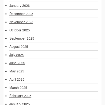
January 2026
December 2025
November 2025
October 2025
September 2025
August 2025
July 2025
June 2025
May 2025
April 2025
March 2025
February 2025
January 2025