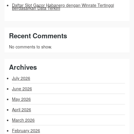
Daftar Slot Gacor Habanero dengan Winrate Tertinggi
Berdasarkan Data Terkini
Recent Comments
No comments to show.
Archives
July 2026
June 2026
May 2026
April 2026
March 2026
February 2026