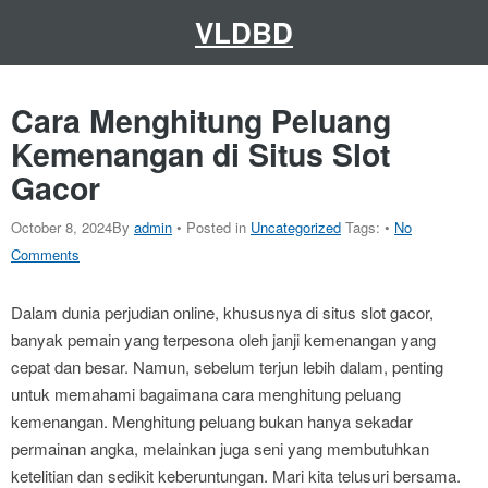
Skip
to
VLDBD
content
Cara Menghitung Peluang
Kemenangan di Situs Slot
Gacor
October 8, 2024
By
admin
• Posted in
Uncategorized
Tags: •
No
Comments
Dalam dunia perjudian online, khususnya di situs slot gacor,
banyak pemain yang terpesona oleh janji kemenangan yang
cepat dan besar. Namun, sebelum terjun lebih dalam, penting
untuk memahami bagaimana cara menghitung peluang
kemenangan. Menghitung peluang bukan hanya sekadar
permainan angka, melainkan juga seni yang membutuhkan
ketelitian dan sedikit keberuntungan. Mari kita telusuri bersama.