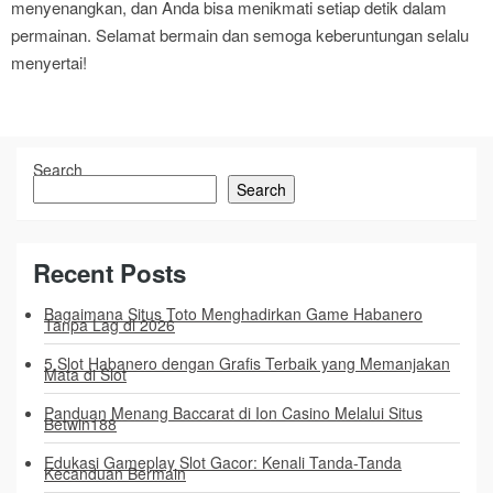
menyenangkan, dan Anda bisa menikmati setiap detik dalam
permainan. Selamat bermain dan semoga keberuntungan selalu
menyertai!
Search
Search
Recent Posts
Bagaimana Situs Toto Menghadirkan Game Habanero
Tanpa Lag di 2026
5 Slot Habanero dengan Grafis Terbaik yang Memanjakan
Mata di Slot
Panduan Menang Baccarat di Ion Casino Melalui Situs
Betwin188
Edukasi Gameplay Slot Gacor: Kenali Tanda-Tanda
Kecanduan Bermain