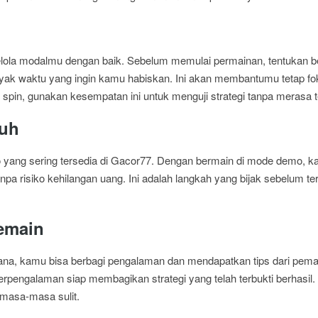
gelola modalmu dengan baik. Sebelum memulai permainan, tentukan 
yak waktu yang ingin kamu habiskan. Ini akan membantumu tetap fo
 spin, gunakan kesempatan ini untuk menguji strategi tanpa merasa t
ruh
 yang sering tersedia di Gacor77. Dengan bermain di mode demo, k
a risiko kehilangan uang. Ini adalah langkah yang bijak sebelum te
emain
na, kamu bisa berbagi pengalaman dan mendapatkan tips dari pemai
pengalaman siap membagikan strategi yang telah terbukti berhasil
masa-masa sulit.