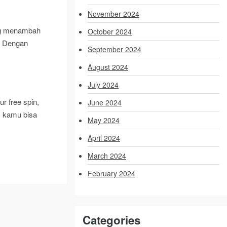
November 2024
ang menambah
October 2024
n. Dengan
September 2024
August 2024
July 2024
r free spin,
June 2024
, kamu bisa
May 2024
April 2024
March 2024
February 2024
Categories