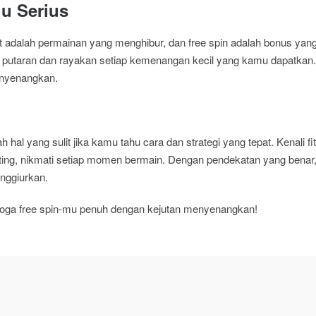
lu Serius
lot adalah permainan yang menghibur, dan free spin adalah bonus y
tiap putaran dan rayakan setiap kemenangan kecil yang kamu dapatka
enyenangkan.
al yang sulit jika kamu tahu cara dan strategi yang tepat. Kenali fitu
nting, nikmati setiap momen bermain. Dengan pendekatan yang benar
nggiurkan.
Semoga free spin-mu penuh dengan kejutan menyenangkan!