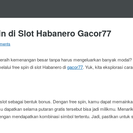
n di Slot Habanero Gacor77
ments
gin meraih kemenangan besar tanpa harus mengeluarkan banyak modal?
alui free spin di slot Habanero di
gacor77
. Yuk, kita eksplorasi car
n slot sebagai bentuk bonus. Dengan free spin, kamu dapat memainkan
patkan selama putaran gratis tersebut bisa jadi milikmu. Menarik
 dengan mendapatkan kombinasi simbol tertentu. Jadi, pastikan untuk s