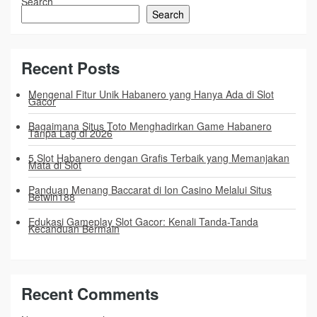
Search
Search
Recent Posts
Mengenal Fitur Unik Habanero yang Hanya Ada di Slot
Gacor
Bagaimana Situs Toto Menghadirkan Game Habanero
Tanpa Lag di 2026
5 Slot Habanero dengan Grafis Terbaik yang Memanjakan
Mata di Slot
Panduan Menang Baccarat di Ion Casino Melalui Situs
Betwin188
Edukasi Gameplay Slot Gacor: Kenali Tanda-Tanda
Kecanduan Bermain
Recent Comments