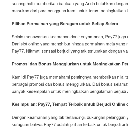
senang hati memberikan bantuan yang Anda butuhkan dengan 
masukan dari para pengguna kami untuk terus meningkatkan k
Pilihan Permainan yang Beragam untuk Setiap Selera
Selain menawarkan keamanan dan kenyamanan, Pay77 juga men
Dari slot online yang menghibur hingga permainan meja yan
Pay77. Nikmati sensasi berjudi yang tak terlupakan dengan va
Promosi dan Bonus Menggiurkan untuk Meningkatkan Pe
Kami di Pay77 juga memahami pentingnya memberikan nilai 
berbagai promosi dan bonus menggiurkan. Dari bonus selamat 
banyak kesempatan untuk meningkatkan pengalaman berjudi 
Kesimpulan: Pay77, Tempat Terbaik untuk Berjudi Onlin
Dengan keamanan yang tak tertandingi, dukungan pelanggan y
keraguan bahwa Pay77 adalah pilihan terbaik untuk berjudi 