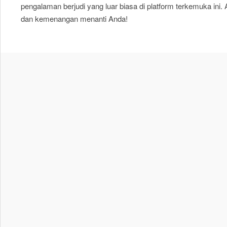
pengalaman berjudi yang luar biasa di platform terkemuka i
dan kemenangan menanti Anda!