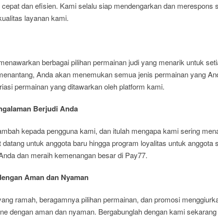
cepat dan efisien. Kami selalu siap mendengarkan dan merespons s
ualitas layanan kami.
awarkan berbagai pilihan permainan judi yang menarik untuk setia
g menantang, Anda akan menemukan semua jenis permainan yang And
riasi permainan yang ditawarkan oleh platform kami.
ngalaman Berjudi Anda
tambah kepada pengguna kami, dan itulah mengapa kami sering me
datang untuk anggota baru hingga program loyalitas untuk anggota s
Anda dan meraih kemenangan besar di Pay77.
e dengan Aman dan Nyaman
ang ramah, beragamnya pilihan permainan, dan promosi menggiurka
online dengan aman dan nyaman. Bergabunglah dengan kami sekarang