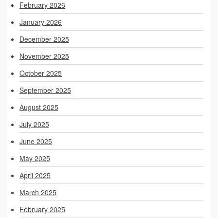
February 2026
January 2026
December 2025
November 2025
October 2025
September 2025
August 2025
July 2025
June 2025
May 2025
April 2025
March 2025
February 2025