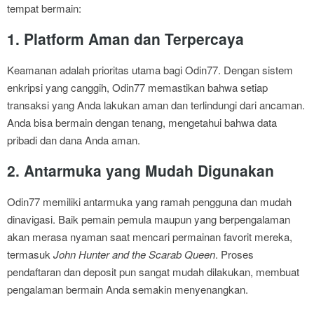
tempat bermain:
1.
Platform Aman dan Terpercaya
Keamanan adalah prioritas utama bagi Odin77. Dengan sistem
enkripsi yang canggih, Odin77 memastikan bahwa setiap
transaksi yang Anda lakukan aman dan terlindungi dari ancaman.
Anda bisa bermain dengan tenang, mengetahui bahwa data
pribadi dan dana Anda aman.
2.
Antarmuka yang Mudah Digunakan
Odin77 memiliki antarmuka yang ramah pengguna dan mudah
dinavigasi. Baik pemain pemula maupun yang berpengalaman
akan merasa nyaman saat mencari permainan favorit mereka,
termasuk
John Hunter and the Scarab Queen
. Proses
pendaftaran dan deposit pun sangat mudah dilakukan, membuat
pengalaman bermain Anda semakin menyenangkan.