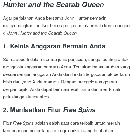
Hunter and the Scarab Queen
Agar perjalanan Anda bersama John Hunter semakin
menyenangkan, berikut beberapa tips untuk meraih kemenangan
di
John Hunter and the Scarab Queen
:
1.
Kelola Anggaran Bermain Anda
Sama seperti dalam semua jenis perjudian, sangat penting untuk
mengelola anggaran bermain Anda. Tentukan batas taruhan yang
sesuai dengan anggaran Anda dan hindari tergoda untuk bertaruh
lebih dari yang Anda mampu. Dengan mengelola anggaran
dengan bijak, Anda dapat bermain lebih lama dan menikmati
petualangan tanpa stres.
2.
Manfaatkan Fitur
Free Spins
Fitur
Free Spins
adalah salah satu cara terbaik untuk meraih
kemenangan besar tanpa mengeluarkan uang tambahan.